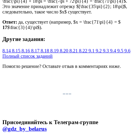
\frac{\pi}{4} + 18\pi = \frac{-\pi + 72\pi}{4} = \frac{71\pi}{4}$.
Это значение принадлежит отрезку $[\frac{35\pi}{2}; 18\pi]$,
следовательно, такое число $x$ существует.
Ответ:
да, существует (например, $x = \frac{71\pi}{4} = $
17
$\frac{3}{4}\pi$).
Другие задания:
8.14
8.15
8.16
8.17
8.18
8.19
8.20
8.21
8.22
9.1
9.2
9.3
9.4
9.5
9.6
Полный список заданий
Помогло решение? Оставьте
отзыв
в комментариях ниже.
Присоединяйтесь к Телеграм-группе
@gdz_by_belarus