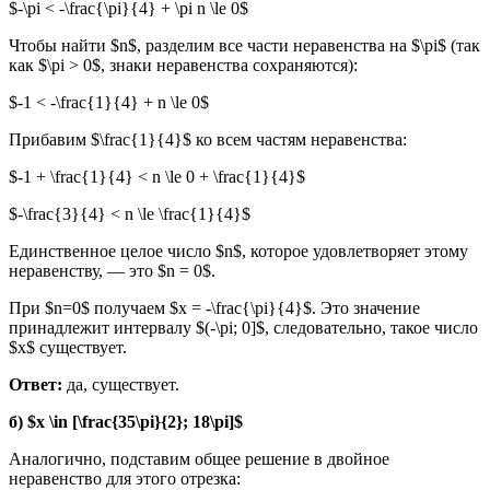
$-\pi < -\frac{\pi}{4} + \pi n \le 0$
Чтобы найти $n$, разделим все части неравенства на $\pi$ (так
как $\pi > 0$, знаки неравенства сохраняются):
$-1 < -\frac{1}{4} + n \le 0$
Прибавим $\frac{1}{4}$ ко всем частям неравенства:
$-1 + \frac{1}{4} < n \le 0 + \frac{1}{4}$
$-\frac{3}{4} < n \le \frac{1}{4}$
Единственное целое число $n$, которое удовлетворяет этому
неравенству, — это $n = 0$.
При $n=0$ получаем $x = -\frac{\pi}{4}$. Это значение
принадлежит интервалу $(-\pi; 0]$, следовательно, такое число
$x$ существует.
Ответ:
да, существует.
б) $x \in [\frac{35\pi}{2}; 18\pi]$
Аналогично, подставим общее решение в двойное
неравенство для этого отрезка: