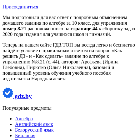
Присоединиться
Мы подготовили для вас ответ c подробным объяснением
домашего задания по алгебре за 10 класс, для упражнения
номер 8.21
расположенного на
странице 44
к сборнику задач
2020 года издания для учащихся школ и гимназий.
Теперь на нашем сайте ГДЗ.ТОП вы всегда легко и бесплатно
найдёте условие с правильным ответом на вопрос «Как
решить ДЗ» и «Как сделать» задание по алгебре к
упражнению №8.21 (с. 44), авторов: Арефьева (Ирина
Глебовна), Пирютко (Ольга Николаевна), базовый и
повышенный уровень обучения учебного пособия
издательства Народная асвета.
gdz.by
Популярные предметы
Алгебра
Английский язык
Белорусский язык
Биология