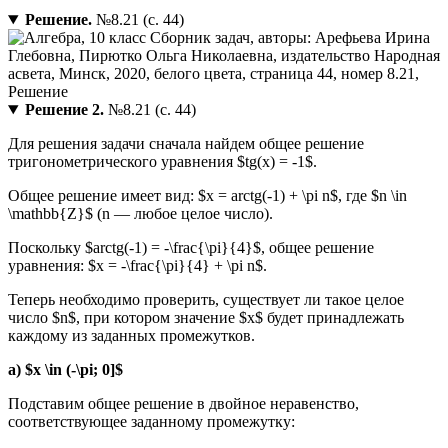
Решение.
№8.21 (с. 44)
Решение 2.
№8.21 (с. 44)
Для решения задачи сначала найдем общее решение
тригонометрического уравнения $tg(x) = -1$.
Общее решение имеет вид: $x = arctg(-1) + \pi n$, где $n \in
\mathbb{Z}$ (n — любое целое число).
Поскольку $arctg(-1) = -\frac{\pi}{4}$, общее решение
уравнения: $x = -\frac{\pi}{4} + \pi n$.
Теперь необходимо проверить, существует ли такое целое
число $n$, при котором значение $x$ будет принадлежать
каждому из заданных промежутков.
а) $x \in (-\pi; 0]$
Подставим общее решение в двойное неравенство,
соответствующее заданному промежутку: