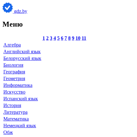
gdz.by
Меню
1
2
3
4
5
6
7
8
9
10
11
Алгебра
Английский язык
Белорусский язык
Биология
География
Геометрия
Информатика
Искусство
Испанский язык
История
Литература
Математика
Немецкий язык
Обж