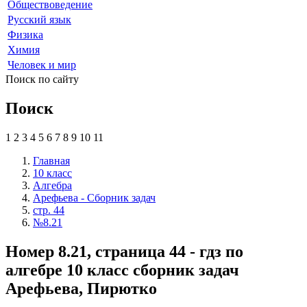
Обществоведение
Русский язык
Физика
Химия
Человек и мир
Поиск по сайту
Поиск
1
2
3
4
5
6
7
8
9
10
11
Главная
10 класс
Алгебра
Арефьева - Сборник задач
стр. 44
№8.21
Номер 8.21, страница 44 - гдз по
алгебре 10 класс сборник задач
Арефьева, Пирютко