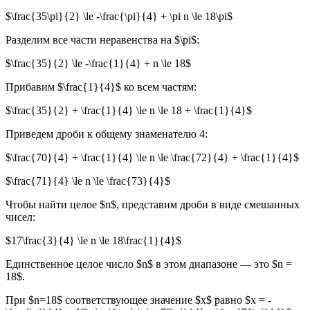
$\frac{35\pi}{2} \le -\frac{\pi}{4} + \pi n \le 18\pi$
Разделим все части неравенства на $\pi$:
$\frac{35}{2} \le -\frac{1}{4} + n \le 18$
Прибавим $\frac{1}{4}$ ко всем частям:
$\frac{35}{2} + \frac{1}{4} \le n \le 18 + \frac{1}{4}$
Приведем дроби к общему знаменателю 4:
$\frac{70}{4} + \frac{1}{4} \le n \le \frac{72}{4} + \frac{1}{4}$
$\frac{71}{4} \le n \le \frac{73}{4}$
Чтобы найти целое $n$, представим дроби в виде смешанных
чисел:
$17\frac{3}{4} \le n \le 18\frac{1}{4}$
Единственное целое число $n$ в этом диапазоне — это $n =
18$.
При $n=18$ соответствующее значение $x$ равно $x = -