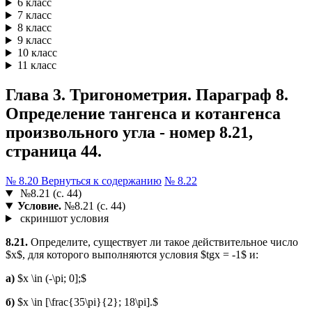
6 класс
7 класс
8 класс
9 класс
10 класс
11 класс
Глава 3. Тригонометрия. Параграф 8.
Определение тангенса и котангенса
произвольного угла - номер 8.21,
страница 44.
№ 8.20
Вернуться к содержанию
№ 8.22
№8.21 (с. 44)
Условие.
№8.21 (с. 44)
скриншот условия
8.21.
Определите, существует ли такое действительное число
$x$, для которого выполняются условия $tgx = -1$ и:
а)
$x \in (-\pi; 0];$
б)
$x \in [\frac{35\pi}{2}; 18\pi].$