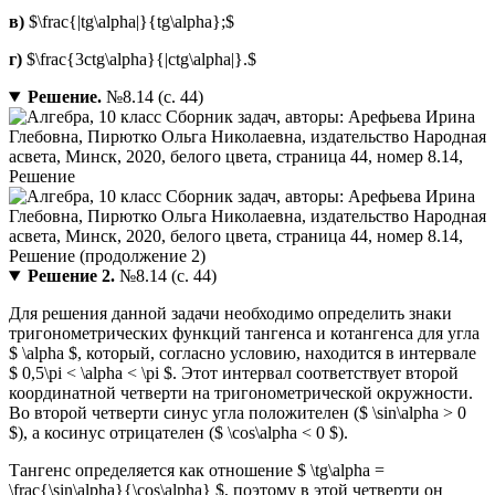
в)
$\frac{|tg\alpha|}{tg\alpha};$
г)
$\frac{3ctg\alpha}{|ctg\alpha|}.$
Решение.
№8.14 (с. 44)
Решение 2.
№8.14 (с. 44)
Для решения данной задачи необходимо определить знаки
тригонометрических функций тангенса и котангенса для угла
$ \alpha $, который, согласно условию, находится в интервале
$ 0,5\pi < \alpha < \pi $. Этот интервал соответствует второй
координатной четверти на тригонометрической окружности.
Во второй четверти синус угла положителен ($ \sin\alpha > 0
$), а косинус отрицателен ($ \cos\alpha < 0 $).
Тангенс определяется как отношение $ \tg\alpha =
\frac{\sin\alpha}{\cos\alpha} $, поэтому в этой четверти он