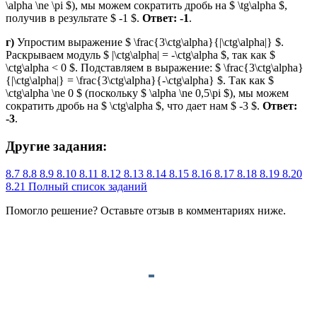
\alpha \ne \pi $), мы можем сократить дробь на $ \tg\alpha $,
получив в результате $ -1 $.
Ответ:
-1
.
г)
Упростим выражение $ \frac{3\ctg\alpha}{|\ctg\alpha|} $.
Раскрываем модуль $ |\ctg\alpha| = -\ctg\alpha $, так как $
\ctg\alpha < 0 $. Подставляем в выражение: $ \frac{3\ctg\alpha}
{|\ctg\alpha|} = \frac{3\ctg\alpha}{-\ctg\alpha} $. Так как $
\ctg\alpha \ne 0 $ (поскольку $ \alpha \ne 0,5\pi $), мы можем
сократить дробь на $ \ctg\alpha $, что дает нам $ -3 $.
Ответ:
-3
.
Другие задания:
8.7
8.8
8.9
8.10
8.11
8.12
8.13
8.14
8.15
8.16
8.17
8.18
8.19
8.20
8.21
Полный список заданий
Помогло решение? Оставьте
отзыв
в комментариях ниже.