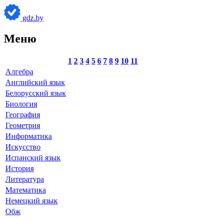
gdz.by
Меню
1
2
3
4
5
6
7
8
9
10
11
Алгебра
Английский язык
Белорусский язык
Биология
География
Геометрия
Информатика
Искусство
Испанский язык
История
Литература
Математика
Немецкий язык
Обж