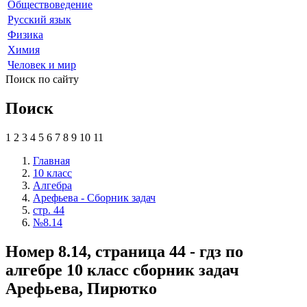
Обществоведение
Русский язык
Физика
Химия
Человек и мир
Поиск по сайту
Поиск
1
2
3
4
5
6
7
8
9
10
11
Главная
10 класс
Алгебра
Арефьева - Сборник задач
стр. 44
№8.14
Номер 8.14, страница 44 - гдз по
алгебре 10 класс сборник задач
Арефьева, Пирютко