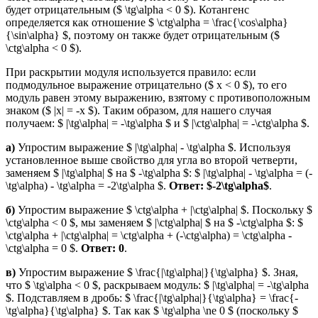
будет отрицательным ($ \tg\alpha < 0 $). Котангенс
определяется как отношение $ \ctg\alpha = \frac{\cos\alpha}
{\sin\alpha} $, поэтому он также будет отрицательным ($
\ctg\alpha < 0 $).
При раскрытии модуля используется правило: если
подмодульное выражение отрицательно ($ x < 0 $), то его
модуль равен этому выражению, взятому с противоположным
знаком ($ |x| = -x $). Таким образом, для нашего случая
получаем: $ |\tg\alpha| = -\tg\alpha $ и $ |\ctg\alpha| = -\ctg\alpha $.
а)
Упростим выражение $ |\tg\alpha| - \tg\alpha $. Используя
установленное выше свойство для угла во второй четверти,
заменяем $ |\tg\alpha| $ на $ -\tg\alpha $: $ |\tg\alpha| - \tg\alpha = (-
\tg\alpha) - \tg\alpha = -2\tg\alpha $.
Ответ:
$-2\tg\alpha$
.
б)
Упростим выражение $ \ctg\alpha + |\ctg\alpha| $. Поскольку $
\ctg\alpha < 0 $, мы заменяем $ |\ctg\alpha| $ на $ -\ctg\alpha $: $
\ctg\alpha + |\ctg\alpha| = \ctg\alpha + (-\ctg\alpha) = \ctg\alpha -
\ctg\alpha = 0 $.
Ответ:
0
.
в)
Упростим выражение $ \frac{|\tg\alpha|}{\tg\alpha} $. Зная,
что $ \tg\alpha < 0 $, раскрываем модуль: $ |\tg\alpha| = -\tg\alpha
$. Подставляем в дробь: $ \frac{|\tg\alpha|}{\tg\alpha} = \frac{-
\tg\alpha}{\tg\alpha} $. Так как $ \tg\alpha \ne 0 $ (поскольку $