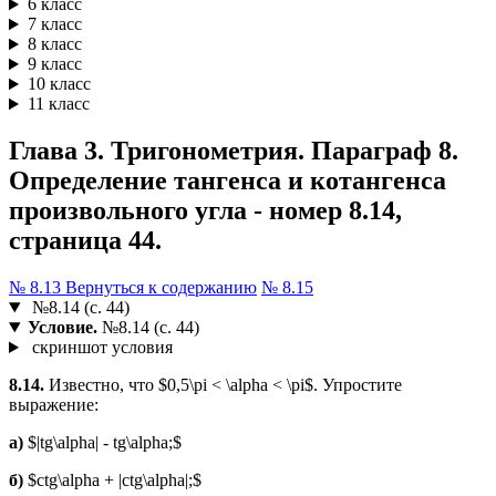
6 класс
7 класс
8 класс
9 класс
10 класс
11 класс
Глава 3. Тригонометрия. Параграф 8.
Определение тангенса и котангенса
произвольного угла - номер 8.14,
страница 44.
№ 8.13
Вернуться к содержанию
№ 8.15
№8.14 (с. 44)
Условие.
№8.14 (с. 44)
скриншот условия
8.14.
Известно, что $0,5\pi < \alpha < \pi$. Упростите
выражение:
а)
$|tg\alpha| - tg\alpha;$
б)
$ctg\alpha + |ctg\alpha|;$