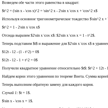
Возведем обе части этого равенства в квадрат:
$t^2 = (\sin x - \cos x)^2 = \sin^2 x - 2\sin x \cos x + \cos^2 x$
Используя основное тригонометрическое тождество $\sin^2 x + \
$t^2 = 1 - 2\sin x \cos x$
Отсюда выразим $2\sin x \cos x$: $2\sin x \cos x = 1 - t^2$.
Теперь подставим $t$ и выражение для $2\sin x \cos x$ в уравнение $
$12t - 12 - (1 - t^2) = 0$
$12t - 12 - 1 + t^2 = 0$
Получили квадратное уравнение относительно $t$: $t^2 + 12t - 1
Найдем корни этого уравнения по теореме Виета. Сумма корней р
Теперь выполним обратную замену для каждого корня.
Случай 1:
$t = 1$.
$\sin x - \cos x = 1$.