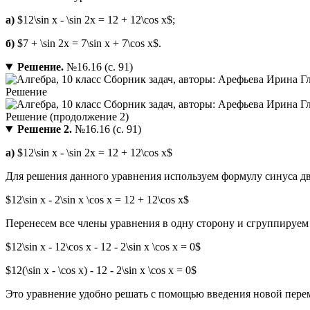
a)
$12\sin x - \sin 2x = 12 + 12\cos x$;
б)
$7 + \sin 2x = 7\sin x + 7\cos x$.
Решение.
№16.16 (с. 91)
Решение 2.
№16.16 (с. 91)
а)
$12\sin x - \sin 2x = 12 + 12\cos x$
Для решения данного уравнения используем формулу синуса двойно
$12\sin x - 2\sin x \cos x = 12 + 12\cos x$
Перенесем все члены уравнения в одну сторону и сгруппируем
$12\sin x - 12\cos x - 12 - 2\sin x \cos x = 0$
$12(\sin x - \cos x) - 12 - 2\sin x \cos x = 0$
Это уравнение удобно решать с помощью введения новой переменн