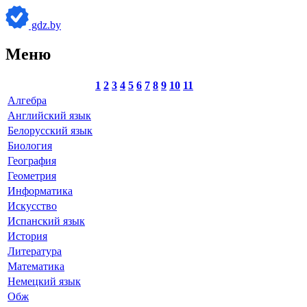
gdz.by
Меню
1
2
3
4
5
6
7
8
9
10
11
Алгебра
Английский язык
Белорусский язык
Биология
География
Геометрия
Информатика
Искусство
Испанский язык
История
Литература
Математика
Немецкий язык
Обж