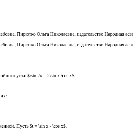
го угла: $\sin 2x = 2\sin x \cos x$.
 их:
ой. Пусть $t = \sin x - \cos x$.