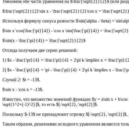
Умножим обе части уравнения на $\frac{\sqrt{2}}{2}$ (или разде
$\frac{\sqrt{2}}{2}\sin x - \frac{\sqrt{2}}{2}\cos x = \frac{\sqrt{2
Используя формулу синуса разности $\sin(\alpha - \beta) = \sin\alpha
$\sin x \cos(\frac{\pi}{4}) - \cos x \sin(\frac{\pi}{4}) = \frac{\sqrt{
$\sin(x - \frac{\pi}{4}) = \frac{\sqrt{2}}{2}$
Отсюда получаем две серии решений:
1) $x - \frac{\pi}{4} = \frac{\pi}{4} + 2\pi k \implies x = \frac{\pi}
2) $x - \frac{\pi}{4} = \pi - \frac{\pi}{4} + 2\pi k \implies x - \frac{
Случай 2:
$t = -13$.
$\sin x - \cos x = -13$.
Известно, что множество значений функции $y = a\sin x + b\cos x$
\sqrt{1^2+(-1)^2}]$, то есть $[-\sqrt{2}, \sqrt{2}]$.
Поскольку $-13$ не принадлежит отрезку $[-\sqrt{2}, \sqrt{2}]$, 
Таким образом, решениями исходного уравнения являются тольк