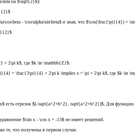
лим на $\sqrt{2}$):
}}{2}$
\cos\beta - \cos\alpha\sin\beta$ и зная, что $\cos(\frac{\pi}{4}) = \s
2}}{2}$
{2} + 2\pi k$, где $k \in \mathbb{Z}$.
\pi}{4} = \frac{3\pi}{4} + 2\pi k \implies x = \pi + 2\pi k$, где $k \in 
 есть отрезок $[-\sqrt{a^2+b^2}, \sqrt{a^2+b^2}]$. Для функции $y
уравнение $\sin x - \cos x = -13$ не имеет решений.
о те, что получены в первом случае.