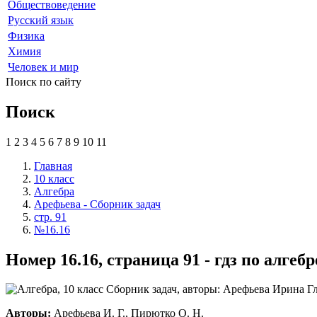
Обществоведение
Русский язык
Физика
Химия
Человек и мир
Поиск по сайту
Поиск
1
2
3
4
5
6
7
8
9
10
11
Главная
10 класс
Алгебра
Арефьева - Сборник задач
стр. 91
№16.16
Номер 16.16, страница 91 - гдз по алге
Авторы:
Арефьева И. Г., Пирютко О. Н.