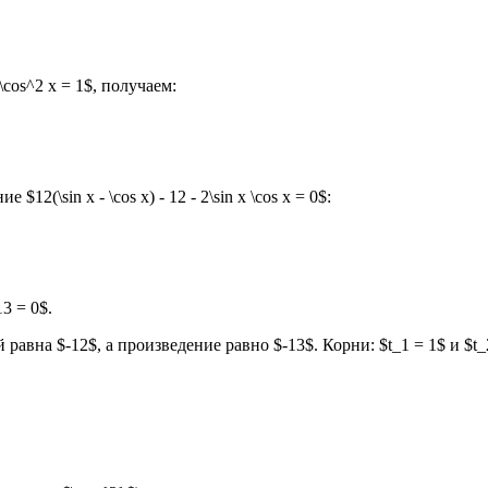
cos^2 x = 1$, получаем:
12(\sin x - \cos x) - 12 - 2\sin x \cos x = 0$:
3 = 0$.
авна $-12$, а произведение равно $-13$. Корни: $t_1 = 1$ и $t_2