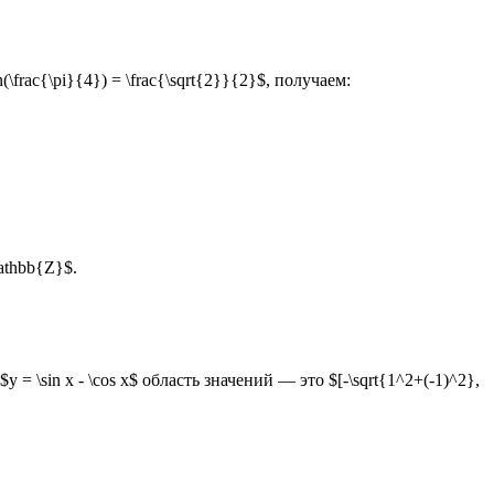
in(\frac{\pi}{4}) = \frac{\sqrt{2}}{2}$, получаем:
\mathbb{Z}$.
 = \sin x - \cos x$ область значений — это $[-\sqrt{1^2+(-1)^2},