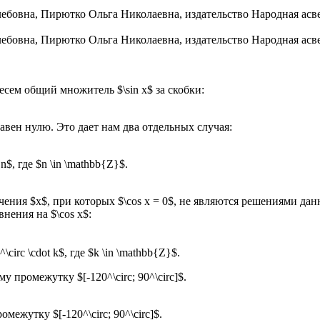
ынесем общий множитель $\sin x$ за скобки:
авен нулю. Это дает нам два отдельных случая:
n$, где $n \in \mathbb{Z}$.
ия $x$, при которых $\cos x = 0$, не являются решениями данного 
нения на $\cos x$:
circ \cdot k$, где $k \in \mathbb{Z}$.
 промежутку $[-120^\circ; 90^\circ]$.
межутку $[-120^\circ; 90^\circ]$.