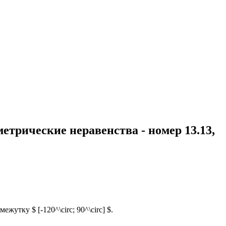
етрические неравенства - номер 13.13,
жутку $ [-120^\circ; 90^\circ] $.