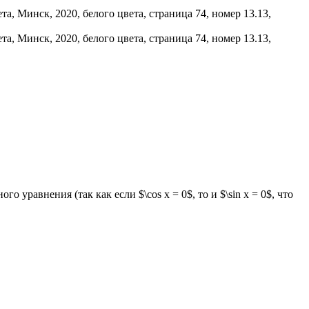
уравнения (так как если $\cos x = 0$, то и $\sin x = 0$, что