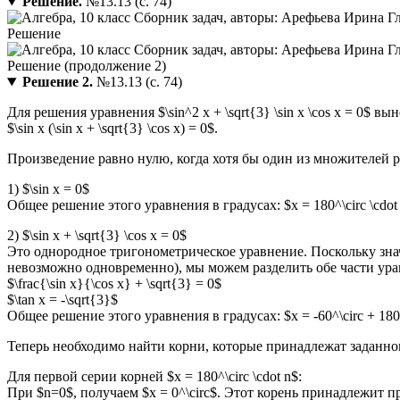
Решение.
№13.13 (с. 74)
Решение 2.
№13.13 (с. 74)
Для решения уравнения $\sin^2 x + \sqrt{3} \sin x \cos x = 0$ в
$\sin x (\sin x + \sqrt{3} \cos x) = 0$.
Произведение равно нулю, когда хотя бы один из множителей р
1) $\sin x = 0$
Общее решение этого уравнения в градусах: $x = 180^\circ \cdot 
2) $\sin x + \sqrt{3} \cos x = 0$
Это однородное тригонометрическое уравнение. Поскольку значен
невозможно одновременно), мы можем разделить обе части урав
$\frac{\sin x}{\cos x} + \sqrt{3} = 0$
$\tan x = -\sqrt{3}$
Общее решение этого уравнения в градусах: $x = -60^\circ + 180^\
Теперь необходимо найти корни, которые принадлежат заданному
Для первой серии корней $x = 180^\circ \cdot n$:
При $n=0$, получаем $x = 0^\circ$. Этот корень принадлежит про