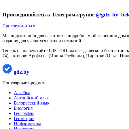
Присоединяйтесь к Телеграм-группе
@gdz_by_bel
Присоединиться
Мы подготовили для вас ответ c подробным объяснением домаше
издания для учащихся школ и гимназий.
Теперь на нашем сайте ГДЗ.ТОП вы всегда легко и бесплатно н
74), авторов: Арефьева (Ирина Глебовна), Пирютко (Ольга Ник
gdz.by
Популярные предметы
Алгебра
Английский язык
Белорусский язык
Биология
География
Геометрия
Информатика
Искусство