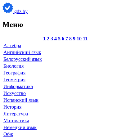
gdz.by
Меню
1
2
3
4
5
6
7
8
9
10
11
Алгебра
Английский язык
Белорусский язык
Биология
География
Геометрия
Информатика
Искусство
Испанский язык
История
Литература
Математика
Немецкий язык
Обж