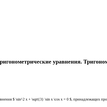
Тригонометрические уравнения. Тригоном
ия $ \sin^2 x + \sqrt{3} \sin x \cos x = 0 $, принадлежащих проме