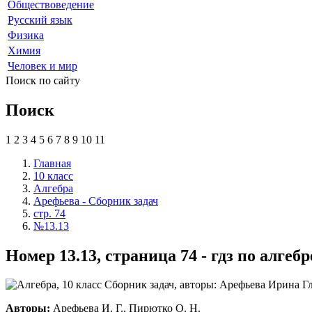
Обществоведение
Русский язык
Физика
Химия
Человек и мир
Поиск по сайту
Поиск
1
2
3
4
5
6
7
8
9
10
11
Главная
10 класс
Алгебра
Арефьева - Сборник задач
стр. 74
№13.13
Номер 13.13, страница 74 - гдз по алге
Авторы:
Арефьева И. Г., Пирютко О. Н.