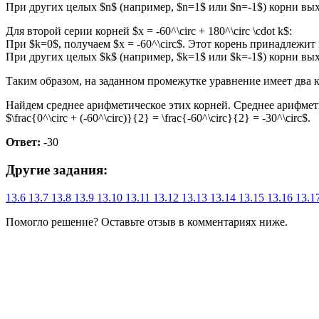
При других целых $n$ (например, $n=1$ или $n=-1$) корни вых
Для второй серии корней $x = -60^\circ + 180^\circ \cdot k$:
При $k=0$, получаем $x = -60^\circ$. Этот корень принадлежит п
При других целых $k$ (например, $k=1$ или $k=-1$) корни вых
Таким образом, на заданном промежутке уравнение имеет два кор
Найдем среднее арифметическое этих корней. Среднее арифмети
$\frac{0^\circ + (-60^\circ)}{2} = \frac{-60^\circ}{2} = -30^\circ$.
Ответ:
-30
Другие задания:
13.6
13.7
13.8
13.9
13.10
13.11
13.12
13.13
13.14
13.15
13.16
13.1
Помогло решение? Оставьте
отзыв
в комментариях ниже.