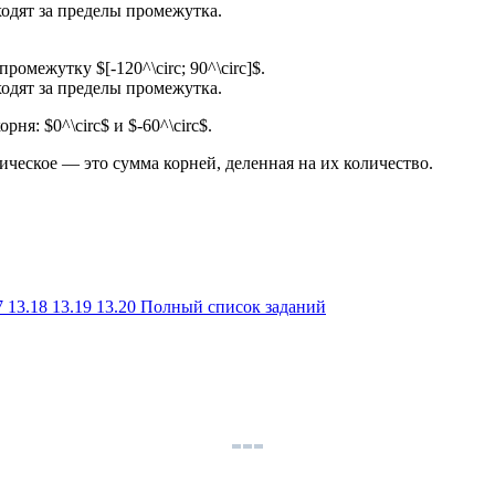
одят за пределы промежутка.
ромежутку $[-120^\circ; 90^\circ]$.
одят за пределы промежутка.
ня: $0^\circ$ и $-60^\circ$.
ческое — это сумма корней, деленная на их количество.
7
13.18
13.19
13.20
Полный список заданий