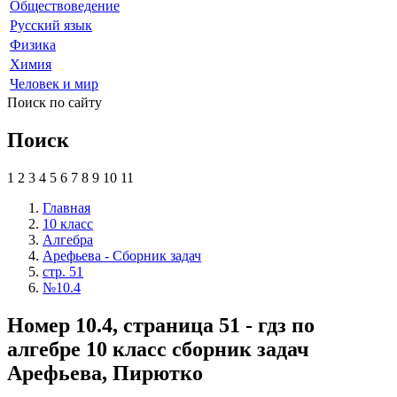
Обществоведение
Русский язык
Физика
Химия
Человек и мир
Поиск по сайту
Поиск
1
2
3
4
5
6
7
8
9
10
11
Главная
10 класс
Алгебра
Арефьева - Сборник задач
стр. 51
№10.4
Номер 10.4, страница 51 - гдз по
алгебре 10 класс сборник задач
Арефьева, Пирютко