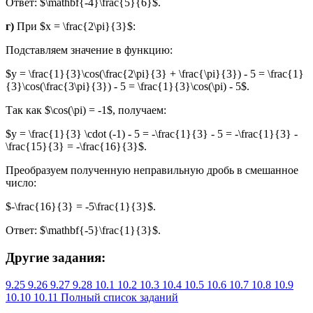
Ответ: $\mathbf{-4}\frac{5}{6}$.
г)
При $x = \frac{2\pi}{3}$:
Подставляем значение в функцию:
$y = \frac{1}{3}\cos(\frac{2\pi}{3} + \frac{\pi}{3}) - 5 = \frac{1}
{3}\cos(\frac{3\pi}{3}) - 5 = \frac{1}{3}\cos(\pi) - 5$.
Так как $\cos(\pi) = -1$, получаем:
$y = \frac{1}{3} \cdot (-1) - 5 = -\frac{1}{3} - 5 = -\frac{1}{3} -
\frac{15}{3} = -\frac{16}{3}$.
Преобразуем полученную неправильную дробь в смешанное
число:
$-\frac{16}{3} = -5\frac{1}{3}$.
Ответ: $\mathbf{-5}\frac{1}{3}$.
Другие задания:
9.25
9.26
9.27
9.28
10.1
10.2
10.3
10.4
10.5
10.6
10.7
10.8
10.9
10.10
10.11
Полный список заданий