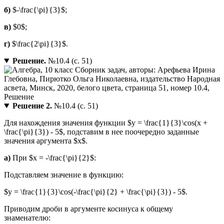
б)
$-\frac{\pi}{3}$;
в)
$0$;
г)
$\frac{2\pi}{3}$.
Решение.
№10.4 (с. 51)
Решение 2.
№10.4 (с. 51)
Для нахождения значения функции $y = \frac{1}{3}\cos(x +
\frac{\pi}{3}) - 5$, подставим в нее поочередно заданные
значения аргумента $x$.
а)
При $x = -\frac{\pi}{2}$:
Подставляем значение в функцию:
$y = \frac{1}{3}\cos(-\frac{\pi}{2} + \frac{\pi}{3}) - 5$.
Приводим дроби в аргументе косинуса к общему
знаменателю: