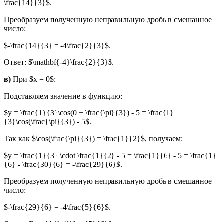
\frac{14}{3}$.
Преобразуем полученную неправильную дробь в смешанное
число:
$-\frac{14}{3} = -4\frac{2}{3}$.
Ответ: $\mathbf{-4}\frac{2}{3}$.
в)
При $x = 0$:
Подставляем значение в функцию:
$y = \frac{1}{3}\cos(0 + \frac{\pi}{3}) - 5 = \frac{1}
{3}\cos(\frac{\pi}{3}) - 5$.
Так как $\cos(\frac{\pi}{3}) = \frac{1}{2}$, получаем:
$y = \frac{1}{3} \cdot \frac{1}{2} - 5 = \frac{1}{6} - 5 = \frac{1}
{6} - \frac{30}{6} = -\frac{29}{6}$.
Преобразуем полученную неправильную дробь в смешанное
число:
$-\frac{29}{6} = -4\frac{5}{6}$.