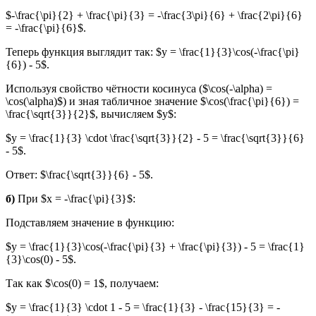
$-\frac{\pi}{2} + \frac{\pi}{3} = -\frac{3\pi}{6} + \frac{2\pi}{6}
= -\frac{\pi}{6}$.
Теперь функция выглядит так: $y = \frac{1}{3}\cos(-\frac{\pi}
{6}) - 5$.
Используя свойство чётности косинуса ($\cos(-\alpha) =
\cos(\alpha)$) и зная табличное значение $\cos(\frac{\pi}{6}) =
\frac{\sqrt{3}}{2}$, вычисляем $y$:
$y = \frac{1}{3} \cdot \frac{\sqrt{3}}{2} - 5 = \frac{\sqrt{3}}{6}
- 5$.
Ответ: $\frac{\sqrt{3}}{6} - 5$.
б)
При $x = -\frac{\pi}{3}$:
Подставляем значение в функцию:
$y = \frac{1}{3}\cos(-\frac{\pi}{3} + \frac{\pi}{3}) - 5 = \frac{1}
{3}\cos(0) - 5$.
Так как $\cos(0) = 1$, получаем:
$y = \frac{1}{3} \cdot 1 - 5 = \frac{1}{3} - \frac{15}{3} = -