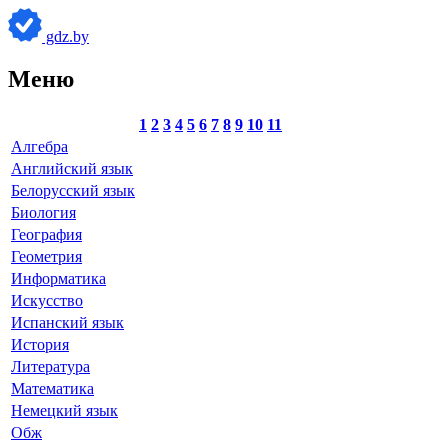
gdz.by
Меню
1
2
3
4
5
6
7
8
9
10
11
Алгебра
Английский язык
Белорусский язык
Биология
География
Геометрия
Информатика
Искусство
Испанский язык
История
Литература
Математика
Немецкий язык
Обж