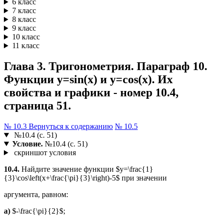
6 класс
7 класс
8 класс
9 класс
10 класс
11 класс
Глава 3. Тригонометрия. Параграф 10.
Функции y=sin(x) и y=cos(x). Их
свойства и графики - номер 10.4,
страница 51.
№ 10.3
Вернуться к содержанию
№ 10.5
№10.4 (с. 51)
Условие.
№10.4 (с. 51)
скриншот условия
10.4.
Найдите значение функции $y=\frac{1}
{3}\cos\left(x+\frac{\pi}{3}\right)-5$ при значении
аргумента, равном:
а)
$-\frac{\pi}{2}$;