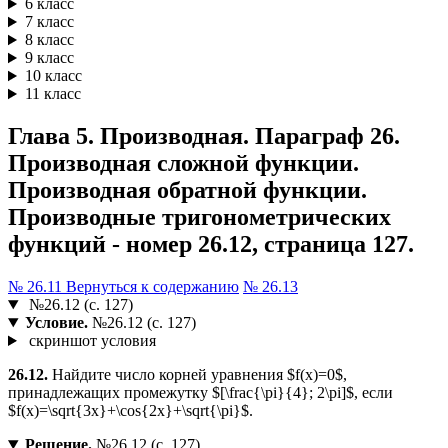
6 класс
7 класс
8 класс
9 класс
10 класс
11 класс
Глава 5. Производная. Параграф 26.
Производная сложной функции.
Производная обратной функции.
Производные тригонометрических
функций - номер 26.12, страница 127.
№ 26.11
Вернуться к содержанию
№ 26.13
№26.12 (с. 127)
Условие.
№26.12 (с. 127)
скриншот условия
26.12.
Найдите число корней уравнения $f(x)=0$,
принадлежащих промежутку $[\frac{\pi}{4}; 2\pi]$, если
$f(x)=\sqrt{3x}+\cos{2x}+\sqrt{\pi}$.
Решение.
№26.12 (с. 127)