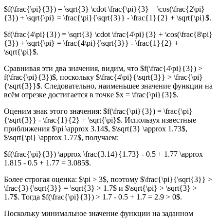
$f(\frac{\pi}{3}) = \sqrt{3} \cdot \frac{\pi}{3} + \cos(\frac{2\pi}
{3}) + \sqrt{\pi} = \frac{\pi}{\sqrt{3}} - \frac{1}{2} + \sqrt{\pi}$.
$f(\frac{4\pi}{3}) = \sqrt{3} \cdot \frac{4\pi}{3} + \cos(\frac{8\pi}
{3}) + \sqrt{\pi} = \frac{4\pi}{\sqrt{3}} - \frac{1}{2} +
\sqrt{\pi}$.
Сравнивая эти два значения, видим, что $f(\frac{4\pi}{3}) >
f(\frac{\pi}{3})$, поскольку $\frac{4\pi}{\sqrt{3}} > \frac{\pi}
{\sqrt{3}}$. Следовательно, наименьшее значение функции на
всём отрезке достигается в точке $x = \frac{\pi}{3}$.
Оценим знак этого значения: $f(\frac{\pi}{3}) = \frac{\pi}
{\sqrt{3}} - \frac{1}{2} + \sqrt{\pi}$. Используя известные
приближения $\pi \approx 3.14$, $\sqrt{3} \approx 1.73$,
$\sqrt{\pi} \approx 1.77$, получаем:
$f(\frac{\pi}{3}) \approx \frac{3.14}{1.73} - 0.5 + 1.77 \approx
1.815 - 0.5 + 1.77 = 3.085$.
Более строгая оценка: $\pi > 3$, поэтому $\frac{\pi}{\sqrt{3}} >
\frac{3}{\sqrt{3}} = \sqrt{3} > 1.7$ и $\sqrt{\pi} > \sqrt{3} >
1.7$. Тогда $f(\frac{\pi}{3}) > 1.7 - 0.5 + 1.7 = 2.9 > 0$.
Поскольку минимальное значение функции на заданном