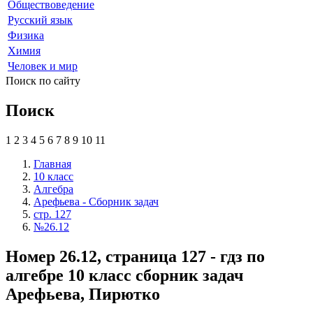
Обществоведение
Русский язык
Физика
Химия
Человек и мир
Поиск по сайту
Поиск
1
2
3
4
5
6
7
8
9
10
11
Главная
10 класс
Алгебра
Арефьева - Сборник задач
стр. 127
№26.12
Номер 26.12, страница 127 - гдз по
алгебре 10 класс сборник задач
Арефьева, Пирютко