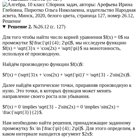
Решение 2.
№26.12 (с. 127)
Для того чтобы найти число корней уравнения $f(x) = 0$ на
промежутке $[\frac{\pi}{4}; 2\pi]$, мы исследуем функцию
$f(x) = \sqrt{3}x + \cos(2x) + \sqrt{\pi}$ на монотонность,
используя её производную.
Найдём производную функции $f(x)$:
$f'(x) = (\sqrt{3}x + \cos(2x) + \sqrt{\pi})' = \sqrt{3} - 2\sin(2x)$.
Далее найдём критические точки, приравняв производную к
нулю. Это точки, в которых функция может менять
направление своего роста или убывания.
$f'(x) = 0 \implies \sqrt{3} - 2\sin(2x) = 0 \implies \sin(2x) =
\frac{\sqrt{3}}{2}$.
Нам необходимо найти решения, принадлежащие заданному
промежутку $x \in [\frac{\pi}{4}; 2\pi]$. Для этого определим, в
каком интервале находится аргумент $2x$: