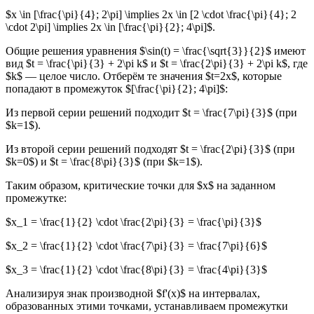
$x \in [\frac{\pi}{4}; 2\pi] \implies 2x \in [2 \cdot \frac{\pi}{4}; 2
\cdot 2\pi] \implies 2x \in [\frac{\pi}{2}; 4\pi]$.
Общие решения уравнения $\sin(t) = \frac{\sqrt{3}}{2}$ имеют
вид $t = \frac{\pi}{3} + 2\pi k$ и $t = \frac{2\pi}{3} + 2\pi k$, где
$k$ — целое число. Отберём те значения $t=2x$, которые
попадают в промежуток $[\frac{\pi}{2}; 4\pi]$:
Из первой серии решений подходит $t = \frac{7\pi}{3}$ (при
$k=1$).
Из второй серии решений подходят $t = \frac{2\pi}{3}$ (при
$k=0$) и $t = \frac{8\pi}{3}$ (при $k=1$).
Таким образом, критические точки для $x$ на заданном
промежутке:
$x_1 = \frac{1}{2} \cdot \frac{2\pi}{3} = \frac{\pi}{3}$
$x_2 = \frac{1}{2} \cdot \frac{7\pi}{3} = \frac{7\pi}{6}$
$x_3 = \frac{1}{2} \cdot \frac{8\pi}{3} = \frac{4\pi}{3}$
Анализируя знак производной $f'(x)$ на интервалах,
образованных этими точками, устанавливаем промежутки