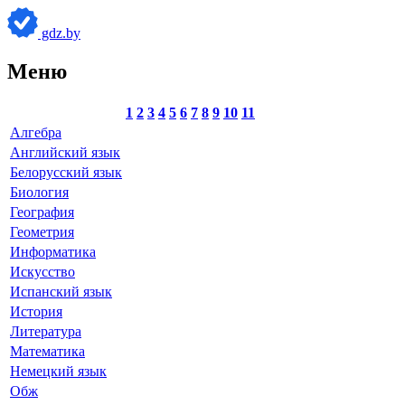
gdz.by
Меню
1
2
3
4
5
6
7
8
9
10
11
Алгебра
Английский язык
Белорусский язык
Биология
География
Геометрия
Информатика
Искусство
Испанский язык
История
Литература
Математика
Немецкий язык
Обж