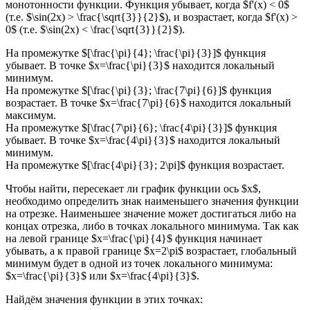
монотонности функции. Функция убывает, когда $f'(x) < 0$
(т.е. $\sin(2x) > \frac{\sqrt{3}}{2}$), и возрастает, когда $f'(x) >
0$ (т.е. $\sin(2x) < \frac{\sqrt{3}}{2}$).
На промежутке $[\frac{\pi}{4}; \frac{\pi}{3}]$ функция
убывает. В точке $x=\frac{\pi}{3}$ находится локальный
минимум.
На промежутке $[\frac{\pi}{3}; \frac{7\pi}{6}]$ функция
возрастает. В точке $x=\frac{7\pi}{6}$ находится локальный
максимум.
На промежутке $[\frac{7\pi}{6}; \frac{4\pi}{3}]$ функция
убывает. В точке $x=\frac{4\pi}{3}$ находится локальный
минимум.
На промежутке $[\frac{4\pi}{3}; 2\pi]$ функция возрастает.
Чтобы найти, пересекает ли график функции ось $x$,
необходимо определить знак наименьшего значения функции
на отрезке. Наименьшее значение может достигаться либо на
концах отрезка, либо в точках локального минимума. Так как
на левой границе $x=\frac{\pi}{4}$ функция начинает
убывать, а к правой границе $x=2\pi$ возрастает, глобальный
минимум будет в одной из точек локального минимума:
$x=\frac{\pi}{3}$ или $x=\frac{4\pi}{3}$.
Найдём значения функции в этих точках: