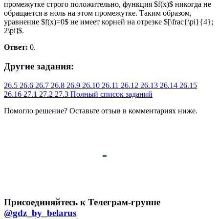
промежутке строго положительно, функция $f(x)$ никогда не
обращается в ноль на этом промежутке. Таким образом,
уравнение $f(x)=0$ не имеет корней на отрезке $[\frac{\pi}{4};
2\pi]$.
Ответ:
0.
Другие задания:
26.5
26.6
26.7
26.8
26.9
26.10
26.11
26.12
26.13
26.14
26.15
26.16
27.1
27.2
27.3
Полный список заданий
Помогло решение? Оставьте
отзыв
в комментариях ниже.
Присоединяйтесь к Телеграм-группе
@gdz_by_belarus