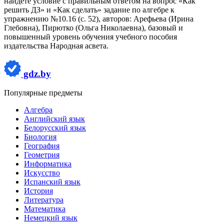
найдёте условие с правильным ответом на вопрос «Как
решить ДЗ» и «Как сделать» задание по алгебре к
упражнению №10.16 (с. 52), авторов: Арефьева (Ирина
Глебовна), Пирютко (Ольга Николаевна), базовый и
повышенный уровень обучения учебного пособия
издательства Народная асвета.
gdz.by
Популярные предметы
Алгебра
Английский язык
Белорусский язык
Биология
География
Геометрия
Информатика
Искусство
Испанский язык
История
Литература
Математика
Немецкий язык