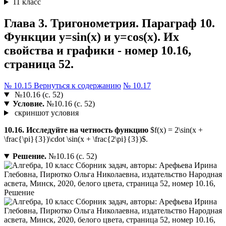
11 класс
Глава 3. Тригонометрия. Параграф 10.
Функции y=sin(x) и y=cos(x). Их
свойства и графики - номер 10.16,
страница 52.
№ 10.15
Вернуться к содержанию
№ 10.17
№10.16 (с. 52)
Условие.
№10.16 (с. 52)
скриншот условия
10.16. Исследуйте на четность функцию
$f(x) = 2\sin(x +
\frac{\pi}{3})\cdot \sin(x + \frac{2\pi}{3})$.
Решение.
№10.16 (с. 52)