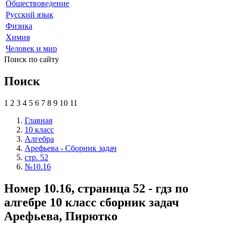
Обществоведение
Русский язык
Физика
Химия
Человек и мир
Поиск по сайту
Поиск
1
2
3
4
5
6
7
8
9
10
11
Главная
10 класс
Алгебра
Арефьева - Сборник задач
стр. 52
№10.16
Номер 10.16, страница 52 - гдз по
алгебре 10 класс сборник задач
Арефьева, Пирютко