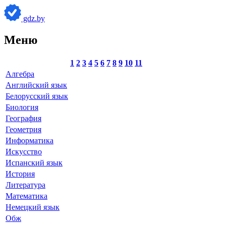
gdz.by
Меню
1
2
3
4
5
6
7
8
9
10
11
Алгебра
Английский язык
Белорусский язык
Биология
География
Геометрия
Информатика
Искусство
Испанский язык
История
Литература
Математика
Немецкий язык
Обж