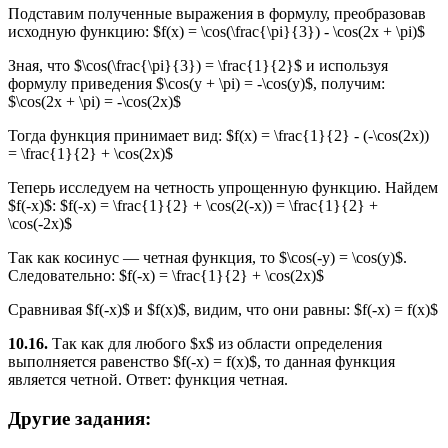
Подставим полученные выражения в формулу, преобразовав
исходную функцию: $f(x) = \cos(\frac{\pi}{3}) - \cos(2x + \pi)$
Зная, что $\cos(\frac{\pi}{3}) = \frac{1}{2}$ и используя
формулу приведения $\cos(y + \pi) = -\cos(y)$, получим:
$\cos(2x + \pi) = -\cos(2x)$
Тогда функция принимает вид: $f(x) = \frac{1}{2} - (-\cos(2x))
= \frac{1}{2} + \cos(2x)$
Теперь исследуем на четность упрощенную функцию. Найдем
$f(-x)$: $f(-x) = \frac{1}{2} + \cos(2(-x)) = \frac{1}{2} +
\cos(-2x)$
Так как косинус — четная функция, то $\cos(-y) = \cos(y)$.
Следовательно: $f(-x) = \frac{1}{2} + \cos(2x)$
Сравнивая $f(-x)$ и $f(x)$, видим, что они равны: $f(-x) = f(x)$
10.16.
Так как для любого $x$ из области определения
выполняется равенство $f(-x) = f(x)$, то данная функция
является четной. Ответ: функция четная.
Другие задания: