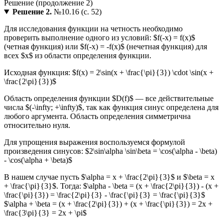
Решение 2.
№10.16 (с. 52)
Для исследования функции на четность необходимо
проверить выполнение одного из условий: $f(-x) = f(x)$
(четная функция) или $f(-x) = -f(x)$ (нечетная функция) для
всех $x$ из области определения функции.
Исходная функция: $f(x) = 2\sin(x + \frac{\pi}{3}) \cdot \sin(x +
\frac{2\pi}{3})$
Область определения функции $D(f)$ — все действительные
числа $(-\infty; +\infty)$, так как функция синус определена для
любого аргумента. Область определения симметрична
относительно нуля.
Для упрощения выражения воспользуемся формулой
произведения синусов: $2\sin\alpha \sin\beta = \cos(\alpha - \beta)
- \cos(\alpha + \beta)$
В нашем случае пусть $\alpha = x + \frac{2\pi}{3}$ и $\beta = x
+ \frac{\pi}{3}$. Тогда: $\alpha - \beta = (x + \frac{2\pi}{3}) - (x +
\frac{\pi}{3}) = \frac{2\pi}{3} - \frac{\pi}{3} = \frac{\pi}{3}$
$\alpha + \beta = (x + \frac{2\pi}{3}) + (x + \frac{\pi}{3}) = 2x +
\frac{3\pi}{3} = 2x + \pi$