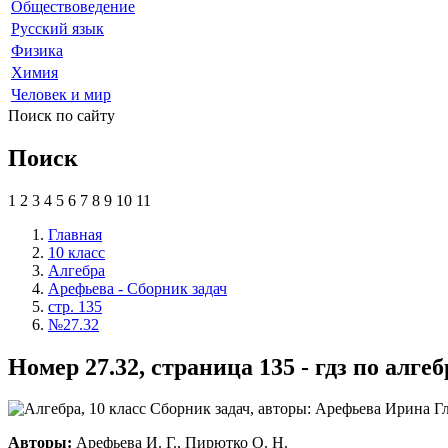
Обществоведение
Русский язык
Физика
Химия
Человек и мир
Поиск по сайту
Поиск
1
2
3
4
5
6
7
8
9
10
11
Главная
10 класс
Алгебра
Арефьева - Сборник задач
стр. 135
№27.32
Номер 27.32, страница 135 - гдз по алг
Авторы:
Арефьева И. Г., Пирютко О. Н.