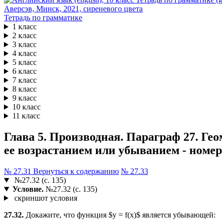
Тетрадь по грамматике
1 класс
2 класс
3 класс
4 класс
5 класс
6 класс
7 класс
8 класс
9 класс
10 класс
11 класс
Глава 5. Производная. Параграф 27. Г
ее возрастанием или убыванием - номер 
№ 27.31
Вернуться к содержанию
№ 27.33
№27.32 (с. 135)
Условие.
№27.32 (с. 135)
скриншот условия
27.32.
Докажите, что функция $y = f(x)$ является убывающей: