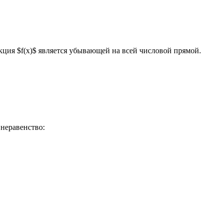
ункция $f(x)$ является убывающей на всей числовой прямой.
 неравенство: