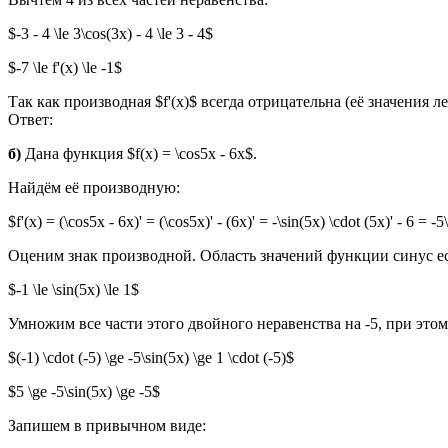
$-3 - 4 \le 3\cos(3x) - 4 \le 3 - 4$
$-7 \le f'(x) \le -1$
Так как производная $f'(x)$ всегда отрицательна (её значения 
Ответ:
б)
Дана функция $f(x) = \cos5x - 6x$.
Найдём её производную:
$f'(x) = (\cos5x - 6x)' = (\cos5x)' - (6x)' = -\sin(5x) \cdot (5x)' - 6 = -5
Оценим знак производной. Область значений функции синус есть
$-1 \le \sin(5x) \le 1$
Умножим все части этого двойного неравенства на -5, при это
$(-1) \cdot (-5) \ge -5\sin(5x) \ge 1 \cdot (-5)$
$5 \ge -5\sin(5x) \ge -5$
Запишем в привычном виде: