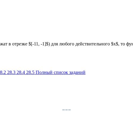
лежат в отрезке $[-11, -1]$) для любого действительного $x$, то 
8.2
28.3
28.4
28.5
Полный список заданий