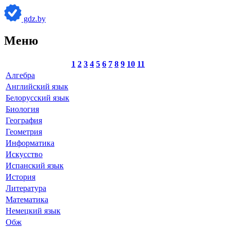
gdz.by
Меню
1
2
3
4
5
6
7
8
9
10
11
Алгебра
Английский язык
Белорусский язык
Биология
География
Геометрия
Информатика
Искусство
Испанский язык
История
Литература
Математика
Немецкий язык
Обж