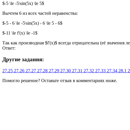
$-5 \le -5\sin(5x) \le 5$
Вычтем 6 из всех частей неравенства:
$-5 - 6 \le -5\sin(5x) - 6 \le 5 - 6$
$-11 \le f'(x) \le -1$
Так как производная $f'(x)$ всегда отрицательна (её значения 
Ответ:
Другие задания:
27.25
27.26
27.27
27.28
27.29
27.30
27.31
27.32
27.33
27.34
28.1
2
Помогло решение? Оставьте
отзыв
в комментариях ниже.