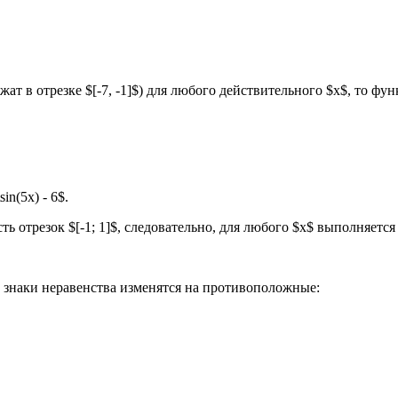
лежат в отрезке $[-7, -1]$) для любого действительного $x$, то ф
\sin(5x) - 6$.
 отрезок $[-1; 1]$, следовательно, для любого $x$ выполняется
м знаки неравенства изменятся на противоположные: