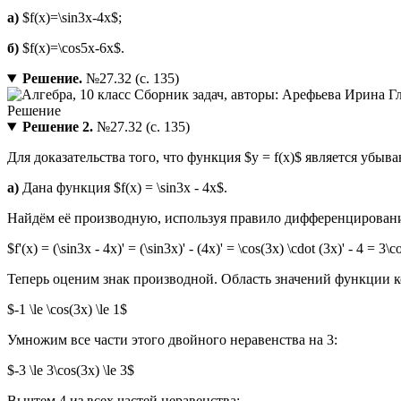
a)
$f(x)=\sin3x-4x$;
б)
$f(x)=\cos5x-6x$.
Решение.
№27.32 (с. 135)
Решение 2.
№27.32 (с. 135)
Для доказательства того, что функция $y = f(x)$ является убыв
а)
Дана функция $f(x) = \sin3x - 4x$.
Найдём её производную, используя правило дифференцирован
$f'(x) = (\sin3x - 4x)' = (\sin3x)' - (4x)' = \cos(3x) \cdot (3x)' - 4 = 3\c
Теперь оценим знак производной. Область значений функции кос
$-1 \le \cos(3x) \le 1$
Умножим все части этого двойного неравенства на 3:
$-3 \le 3\cos(3x) \le 3$
Вычтем 4 из всех частей неравенства: