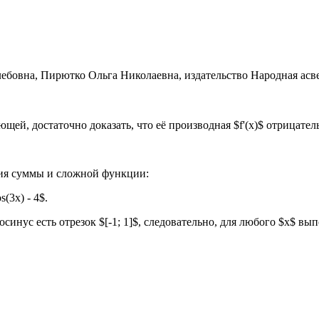
ающей, достаточно доказать, что её производная $f'(x)$ отрицател
ия суммы и сложной функции:
os(3x) - 4$.
инус есть отрезок $[-1; 1]$, следовательно, для любого $x$ вып