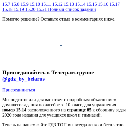
15.7
15.8
15.9
15.10
15.11
15.12
15.13
15.14
15.15
15.16
15.17
15.18
15.19
15.20
15.21
Полный список заданий
Помогло решение? Оставьте
отзыв
в комментариях ниже.
Присоединяйтесь к Телеграм-группе
@gdz_by_belarus
Присоединиться
Мы подготовили для вас ответ c подробным объяснением
домашего задания по алгебре за 10 класс, для упражнения
номер 15.14
расположенного на
странице 85
к сборнику задач
2020 года издания для учащихся школ и гимназий.
Теперь на нашем сайте ГДЗ.ТОП вы всегда легко и бесплатно