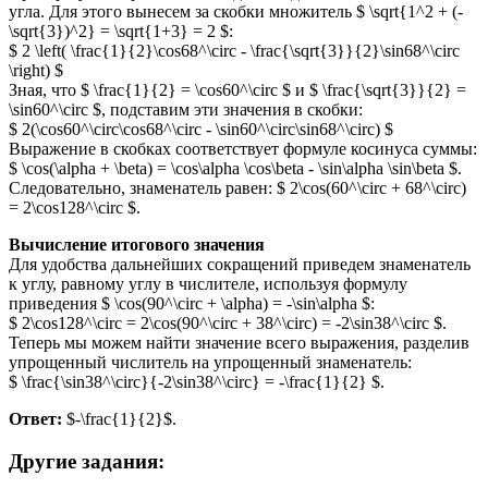
угла. Для этого вынесем за скобки множитель $ \sqrt{1^2 + (-
\sqrt{3})^2} = \sqrt{1+3} = 2 $:
$ 2 \left( \frac{1}{2}\cos68^\circ - \frac{\sqrt{3}}{2}\sin68^\circ
\right) $
Зная, что $ \frac{1}{2} = \cos60^\circ $ и $ \frac{\sqrt{3}}{2} =
\sin60^\circ $, подставим эти значения в скобки:
$ 2(\cos60^\circ\cos68^\circ - \sin60^\circ\sin68^\circ) $
Выражение в скобках соответствует формуле косинуса суммы:
$ \cos(\alpha + \beta) = \cos\alpha \cos\beta - \sin\alpha \sin\beta $.
Следовательно, знаменатель равен: $ 2\cos(60^\circ + 68^\circ)
= 2\cos128^\circ $.
Вычисление итогового значения
Для удобства дальнейших сокращений приведем знаменатель
к углу, равному углу в числителе, используя формулу
приведения $ \cos(90^\circ + \alpha) = -\sin\alpha $:
$ 2\cos128^\circ = 2\cos(90^\circ + 38^\circ) = -2\sin38^\circ $.
Теперь мы можем найти значение всего выражения, разделив
упрощенный числитель на упрощенный знаменатель:
$ \frac{\sin38^\circ}{-2\sin38^\circ} = -\frac{1}{2} $.
Ответ:
$-\frac{1}{2}$.
Другие задания: