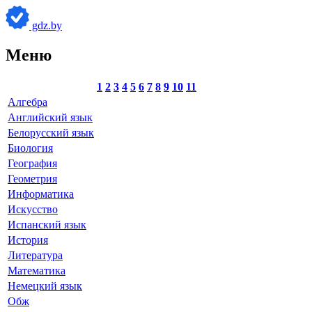
gdz.by
Меню
1
2
3
4
5
6
7
8
9
10
11
Алгебра
Английский язык
Белорусский язык
Биология
География
Геометрия
Информатика
Искусство
Испанский язык
История
Литература
Математика
Немецкий язык
Обж