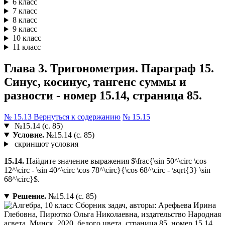
6 класс
7 класс
8 класс
9 класс
10 класс
11 класс
Глава 3. Тригонометрия. Параграф 15.
Синус, косинус, тангенс суммы и
разности - номер 15.14, страница 85.
№ 15.13
Вернуться к содержанию
№ 15.15
№15.14 (с. 85)
Условие.
№15.14 (с. 85)
скриншот условия
15.14.
Найдите значение выражения $\frac{\sin 50^\circ \cos
12^\circ - \sin 40^\circ \cos 78^\circ}{\cos 68^\circ - \sqrt{3} \sin
68^\circ}$.
Решение.
№15.14 (с. 85)