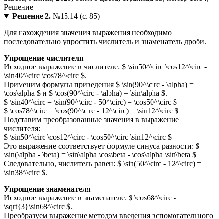
Решение 2.
№15.14 (с. 85)
Для нахождения значения выражения необходимо
последовательно упростить числитель и знаменатель дроби.
Упрощение числителя
Исходное выражение в числителе: $ \sin50^\circ \cos12^\circ -
\sin40^\circ \cos78^\circ $.
Применим формулы приведения $ \sin(90^\circ - \alpha) =
\cos\alpha $ и $ \cos(90^\circ - \alpha) = \sin\alpha $.
$ \sin40^\circ = \sin(90^\circ - 50^\circ) = \cos50^\circ $
$ \cos78^\circ = \cos(90^\circ - 12^\circ) = \sin12^\circ $
Подставим преобразованные значения в выражение
числителя:
$ \sin50^\circ \cos12^\circ - \cos50^\circ \sin12^\circ $
Это выражение соответствует формуле синуса разности: $
\sin(\alpha - \beta) = \sin\alpha \cos\beta - \cos\alpha \sin\beta $.
Следовательно, числитель равен: $ \sin(50^\circ - 12^\circ) =
\sin38^\circ $.
Упрощение знаменателя
Исходное выражение в знаменателе: $ \cos68^\circ -
\sqrt{3}\sin68^\circ $.
Преобразуем выражение методом введения вспомогательного