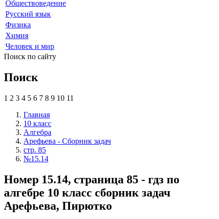
Обществоведение
Русский язык
Физика
Химия
Человек и мир
Поиск по сайту
Поиск
1
2
3
4
5
6
7
8
9
10
11
Главная
10 класс
Алгебра
Арефьева - Сборник задач
стр. 85
№15.14
Номер 15.14, страница 85 - гдз по
алгебре 10 класс сборник задач
Арефьева, Пирютко