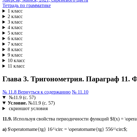
Тетрадь по грамматике
1 класс
2 класс
3 класс
4 класс
5 класс
6 класс
7 класс
8 класс
9 класс
10 класс
11 класс
Глава 3. Тригонометрия. Параграф 11. Фу
№ 11.8
Вернуться к содержанию
№ 11.10
№11.9 (с. 57)
Условие.
№11.9 (с. 57)
скриншот условия
11.9.
Используя свойства периодичности функций $f(x) = \operator
а)
$\operatorname{tg} 16^\circ = \operatorname{tg} 556^\circ$;