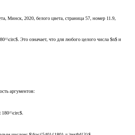
80^\circ$. Это означает, что для любого целого числа $n$ и
ость аргументов:
 180^\circ$.
елым числом: $\frac{540}{180} = \textbf{3}$.