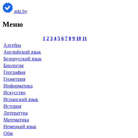
gdz.by
Меню
1
2
3
4
5
6
7
8
9
10
11
Алгебра
Английский язык
Белорусский язык
Биология
География
Геометрия
Информатика
Искусство
Испанский язык
История
Литература
Математика
Немецкий язык
Обж