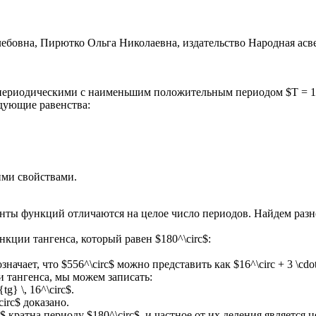
яются периодическими с наименьшим положительным периодом $T = 1
дующие равенства:
ими свойствами.
менты функций отличаются на целое число периодов. Найдем разн
кции тангенса, который равен $180^\circ$:
ачает, что $556^\circ$ можно представить как $16^\circ + 3 \cdot
 тангенса, мы можем записать:
{tg} \, 16^\circ$.
\circ$ доказано.
$ кратна периоду $180^\circ$, и частное от их деления является ц