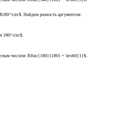
180^\circ$. Найдем разность аргументов:
 180^\circ$.
елым числом: $\frac{180}{180} = \textbf{1}$.