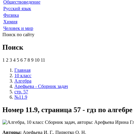
Обществоведение
Русский язык
Физика
Химия
Человек и мир
Поиск по сайту
Поиск
1
2
3
4
5
6
7
8
9
10
11
Главная
10 класс
Алгебра
Арефьева - Сборник задач
стр. 57
№11.9
Номер 11.9, страница 57 - гдз по алгеб
Авторы:
Арефьева И. Г., Пирютко О. Н.