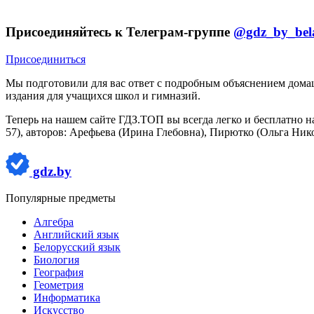
Присоединяйтесь к Телеграм-группе
@gdz_by_bel
Присоединиться
Мы подготовили для вас ответ c подробным объяснением домаше
издания для учащихся школ и гимназий.
Теперь на нашем сайте ГДЗ.ТОП вы всегда легко и бесплатно н
57), авторов: Арефьева (Ирина Глебовна), Пирютко (Ольга Ник
gdz.by
Популярные предметы
Алгебра
Английский язык
Белорусский язык
Биология
География
Геометрия
Информатика
Искусство