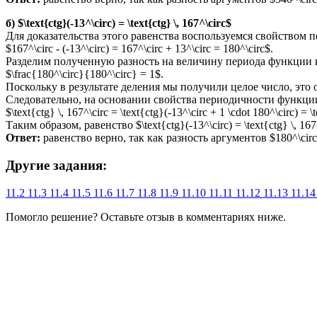
б) $\text{ctg}(-13^\circ) = \text{ctg} \, 167^\circ$
Для доказательства этого равенства воспользуемся свойством п
$167^\circ - (-13^\circ) = 167^\circ + 13^\circ = 180^\circ$.
Разделим полученную разность на величину периода функции 
$\frac{180^\circ}{180^\circ} = 1$.
Поскольку в результате деления мы получили целое число, это озн
Следовательно, на основании свойства периодичности функции
$\text{ctg} \, 167^\circ = \text{ctg}(-13^\circ + 1 \cdot 180^\circ) = \
Таким образом, равенство $\text{ctg}(-13^\circ) = \text{ctg} \, 167
Ответ:
равенство верно, так как разность аргументов $180^\circ
Другие задания:
11.2
11.3
11.4
11.5
11.6
11.7
11.8
11.9
11.10
11.11
11.12
11.13
11.1
Помогло решение? Оставьте
отзыв
в комментариях ниже.