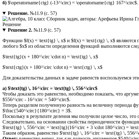
б)
$\operatorname{ctg} (-13^\circ) = \operatorname{ctg} 167^\circ$.
Решение.
№11.9 (с. 57)
Решение 2.
№11.9 (с. 57)
Функции $f(x) = \text{tg} \, x$ и $f(x) = \text{ctg} \, x$ явл
любого $x$ из области определения функций выполняются сле
$\text{tg}(x + 180^\circ \cdot n) = \text{tg} \, x$
$\text{ctg}(x + 180^\circ \cdot n) = \text{ctg} \, x$
Для доказательства данных в задаче равенств воспользуемся эт
а) $\text{tg} \, 16^\circ = \text{tg} \, 556^\circ$
Чтобы доказать это равенство, необходимо показать, что аргу
$556^\circ - 16^\circ = 540^\circ$.
Теперь разделим полученную разность на величину периода фун
$\frac{540^\circ}{180^\circ} = 3$.
Поскольку в результате деления мы получили целое число, это озн
Следовательно, на основании свойства периодичности функции
$\text{tg} \, 556^\circ = \text{tg}(16^\circ + 3 \cdot 180^\circ) = \text
Таким образом, равенство $\text{tg} \, 16^\circ = \text{tg} \, 556^
Ответ:
равенство верно, так как разность аргументов $540^\circ