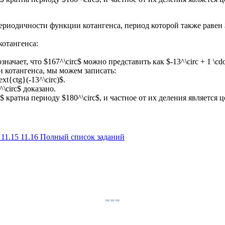
ериодичности функции котангенса, период которой также равен $
котангенса:
ачает, что $167^\circ$ можно представить как $-13^\circ + 1 \cdot
 котангенса, мы можем записать:
text{ctg}(-13^\circ)$.
^\circ$ доказано.
$ кратна периоду $180^\circ$, и частное от их деления является ц
4
11.15
11.16
Полный список заданий