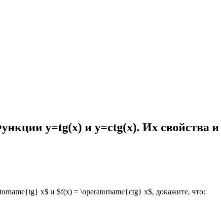
нкции y=tg(х) и y=сtg(х). Их свойства и 
name{tg} x$ и $f(x) = \operatorname{ctg} x$, докажите, что: