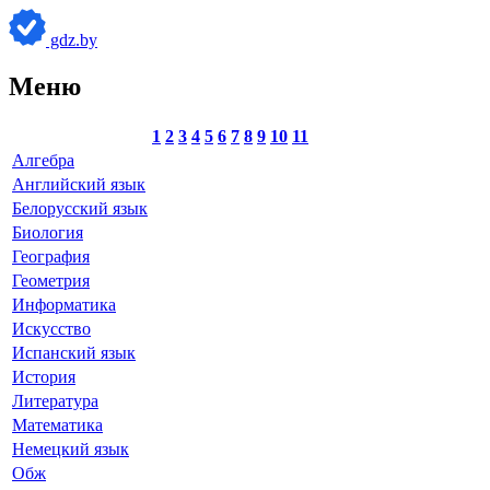
gdz.by
Меню
1
2
3
4
5
6
7
8
9
10
11
Алгебра
Английский язык
Белорусский язык
Биология
География
Геометрия
Информатика
Искусство
Испанский язык
История
Литература
Математика
Немецкий язык
Обж