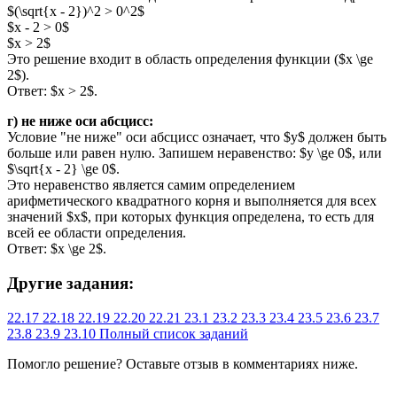
$(\sqrt{x - 2})^2 > 0^2$
$x - 2 > 0$
$x > 2$
Это решение входит в область определения функции ($x \ge
2$).
Ответ: $x > 2$.
г) не ниже оси абсцисс:
Условие "не ниже" оси абсцисс означает, что $y$ должен быть
больше или равен нулю. Запишем неравенство: $y \ge 0$, или
$\sqrt{x - 2} \ge 0$.
Это неравенство является самим определением
арифметического квадратного корня и выполняется для всех
значений $x$, при которых функция определена, то есть для
всей ее области определения.
Ответ: $x \ge 2$.
Другие задания:
22.17
22.18
22.19
22.20
22.21
23.1
23.2
23.3
23.4
23.5
23.6
23.7
23.8
23.9
23.10
Полный список заданий
Помогло решение? Оставьте
отзыв
в комментариях ниже.