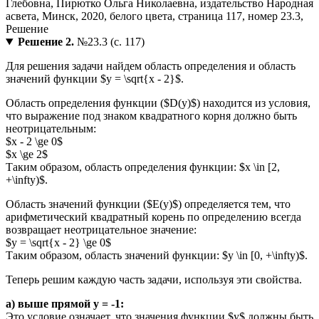
Решение 2.
№23.3 (с. 117)
Для решения задачи найдем область определения и область
значений функции $y = \sqrt{x - 2}$.
Область определения функции ($D(y)$) находится из условия,
что выражение под знаком квадратного корня должно быть
неотрицательным:
$x - 2 \ge 0$
$x \ge 2$
Таким образом, область определения функции: $x \in [2,
+\infty)$.
Область значений функции ($E(y)$) определяется тем, что
арифметический квадратный корень по определению всегда
возвращает неотрицательное значение:
$y = \sqrt{x - 2} \ge 0$
Таким образом, область значений функции: $y \in [0, +\infty)$.
Теперь решим каждую часть задачи, используя эти свойства.
а) выше прямой y = -1:
Это условие означает, что значения функции $y$ должны быть