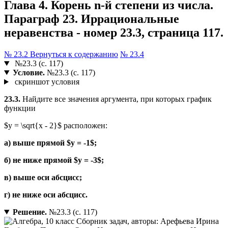
Глава 4. Корень n-й степени из числа.
Параграф 23. Иррациональные
неравенства - номер 23.3, страница 117.
№ 23.2
Вернуться к содержанию
№ 23.4
№23.3 (с. 117)
Условие.
№23.3 (с. 117)
скриншот условия
23.3.
Найдите все значения аргумента, при которых график
функции
$y = \sqrt{x - 2}$ расположен:
а) выше прямой $y = -1$;
б) не ниже прямой $y = -3$;
в) выше оси абсцисс;
г) не ниже оси абсцисс.
Решение.
№23.3 (с. 117)