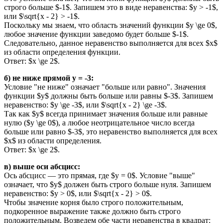
строго больше $-1$. Запишем это в виде неравенства: $y > -1$,
или $\sqrt{x - 2} > -1$.
Поскольку мы знаем, что область значений функции $y \ge 0$,
любое значение функции заведомо будет больше $-1$.
Следовательно, данное неравенство выполняется для всех $x$
из области определения функции.
Ответ: $x \ge 2$.
б) не ниже прямой y = -3:
Условие "не ниже" означает "больше или равно". Значения
функции $y$ должны быть больше или равны $-3$. Запишем
неравенство: $y \ge -3$, или $\sqrt{x - 2} \ge -3$.
Так как $y$ всегда принимает значения больше или равные
нулю ($y \ge 0$), а любое неотрицательное число всегда
больше или равно $-3$, это неравенство выполняется для всех
$x$ из области определения.
Ответ: $x \ge 2$.
в) выше оси абсцисс:
Ось абсцисс — это прямая, где $y = 0$. Условие "выше"
означает, что $y$ должен быть строго больше нуля. Запишем
неравенство: $y > 0$, или $\sqrt{x - 2} > 0$.
Чтобы значение корня было строго положительным,
подкоренное выражение также должно быть строго
положительным. Возведем обе части неравенства в квадрат: