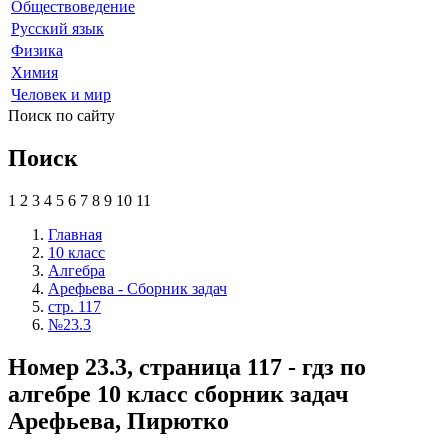
Обществоведение
Русский язык
Физика
Химия
Человек и мир
Поиск по сайту
Поиск
1
2
3
4
5
6
7
8
9
10
11
Главная
10 класс
Алгебра
Арефьева - Сборник задач
стр. 117
№23.3
Номер 23.3, страница 117 - гдз по
алгебре 10 класс сборник задач
Арефьева, Пирютко