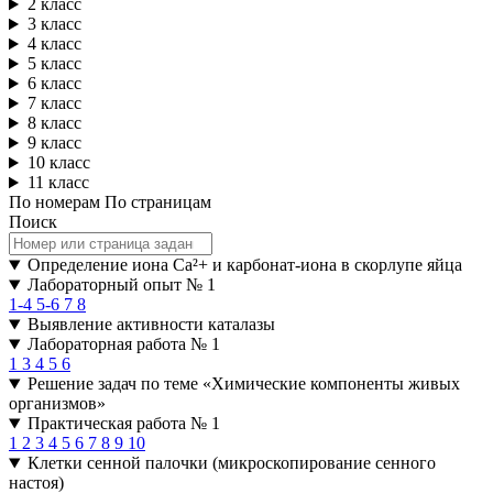
2 класс
3 класс
4 класс
5 класс
6 класс
7 класс
8 класс
9 класс
10 класс
11 класс
По номерам
По страницам
Поиск
Определение иона Ca²+ и карбонат-иона в скорлупе яйца
Лабораторный опыт № 1
1-4
5-6
7
8
Выявление активности каталазы
Лабораторная работа № 1
1
3
4
5
6
Решение задач по теме «Химические компоненты живых
организмов»
Практическая работа № 1
1
2
3
4
5
6
7
8
9
10
Клетки сенной палочки (микроскопирование сенного
настоя)