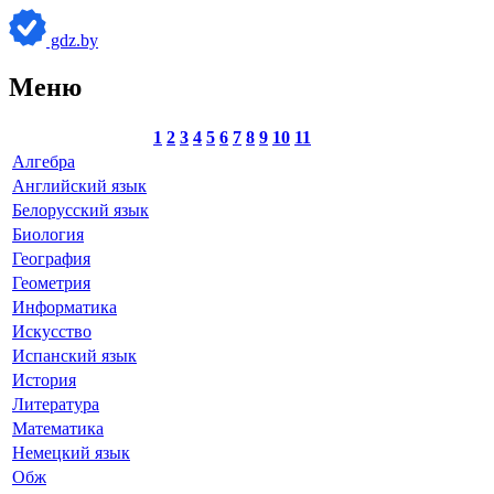
gdz.by
Меню
1
2
3
4
5
6
7
8
9
10
11
Алгебра
Английский язык
Белорусский язык
Биология
География
Геометрия
Информатика
Искусство
Испанский язык
История
Литература
Математика
Немецкий язык
Обж