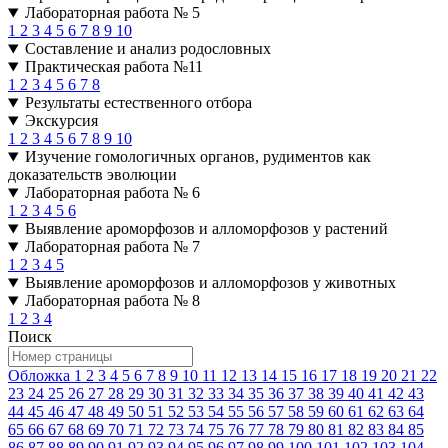
Лабораторная работа № 5
1
2
3
4
5
6
7
8
9
10
Составление и анализ родословных
Практическая работа №11
1
2
3
4
5
6
7
8
Результаты естественного отбора
Экскурсия
1
2
3
4
5
6
7
8
9
10
Изучение гомологичных органов, рудиментов как
доказательств эволюции
Лабораторная работа № 6
1
2
3
4
5
6
Выявление ароморфозов и алломорфозов у растений
Лабораторная работа № 7
1
2
3
4
5
Выявление ароморфозов и алломорфозов у животных
Лабораторная работа № 8
1
2
3
4
Поиск
Обложка
1
2
3
4
5
6
7
8
9
10
11
12
13
14
15
16
17
18
19
20
21
22
23
24
25
26
27
28
29
30
31
32
33
34
35
36
37
38
39
40
41
42
43
44
45
46
47
48
49
50
51
52
53
54
55
56
57
58
59
60
61
62
63
64
65
66
67
68
69
70
71
72
73
74
75
76
77
78
79
80
81
82
83
84
85
86
87
88
89
90
91
92
93
94
95
96
97
98
99
100
101
102
103
104