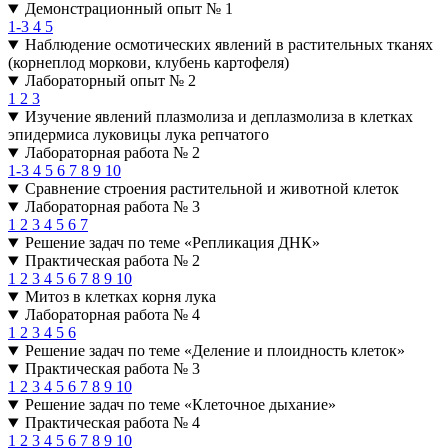
Демонстрационный опыт № 1
1-3
4
5
Наблюдение осмотических явлений в растительных тканях
(корнеплод моркови, клубень картофеля)
Лабораторный опыт № 2
1
2
3
Изучение явлений плазмолиза и деплазмолиза в клетках
эпидермиса луковицы лука репчатого
Лабораторная работа № 2
1-3
4
5
6
7
8
9
10
Сравнение строения растительной и животной клеток
Лабораторная работа № 3
1
2
3
4
5
6
7
Решение задач по теме «Репликация ДНК»
Практическая работа № 2
1
2
3
4
5
6
7
8
9
10
Митоз в клетках корня лука
Лабораторная работа № 4
1
2
3
4
5
6
Решение задач по теме «Деление и плоидность клеток»
Практическая работа № 3
1
2
3
4
5
6
7
8
9
10
Решение задач по теме «Клеточное дыхание»
Практическая работа № 4
1
2
3
4
5
6
7
8
9
10