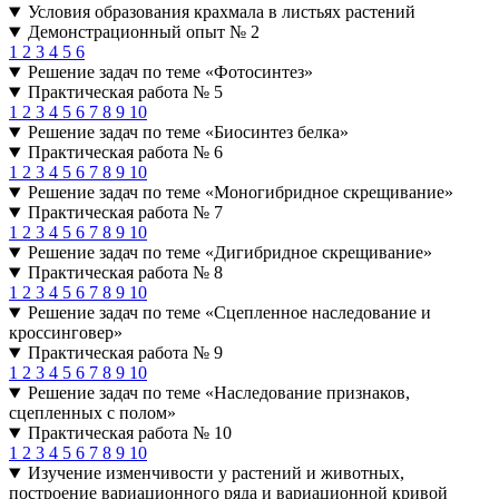
Условия образования крахмала в листьях растений
Демонстрационный опыт № 2
1
2
3
4
5
6
Решение задач по теме «Фотосинтез»
Практическая работа № 5
1
2
3
4
5
6
7
8
9
10
Решение задач по теме «Биосинтез белка»
Практическая работа № 6
1
2
3
4
5
6
7
8
9
10
Решение задач по теме «Моногибридное скрещивание»
Практическая работа № 7
1
2
3
4
5
6
7
8
9
10
Решение задач по теме «Дигибридное скрещивание»
Практическая работа № 8
1
2
3
4
5
6
7
8
9
10
Решение задач по теме «Сцепленное наследование и
кроссинговер»
Практическая работа № 9
1
2
3
4
5
6
7
8
9
10
Решение задач по теме «Наследование признаков,
сцепленных с полом»
Практическая работа № 10
1
2
3
4
5
6
7
8
9
10
Изучение изменчивости у растений и животных,
построение вариационного ряда и вариационной кривой