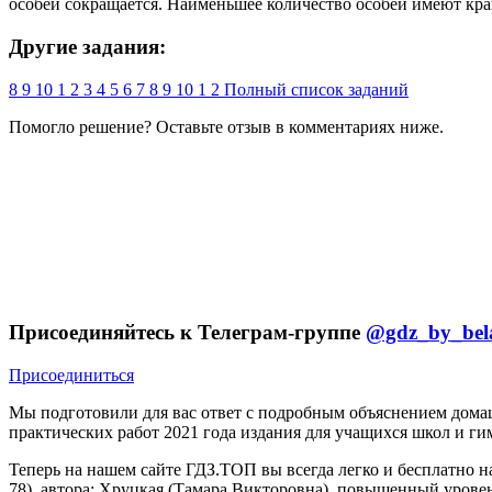
особей сокращается. Наименьшее количество особей имеют кр
Другие задания:
8
9
10
1
2
3
4
5
6
7
8
9
10
1
2
Полный список заданий
Помогло решение? Оставьте
отзыв
в комментариях ниже.
Присоединяйтесь к Телеграм-группе
@gdz_by_bel
Присоединиться
Мы подготовили для вас ответ c подробным объяснением домаш
практических работ 2021 года издания для учащихся школ и ги
Теперь на нашем сайте ГДЗ.ТОП вы всегда легко и бесплатно н
78), автора: Хруцкая (Тамара Викторовна), повышенный уровен