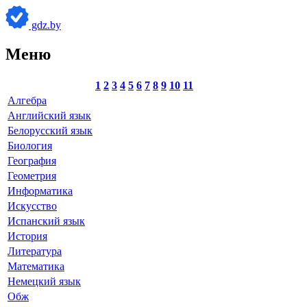
gdz.by
Меню
1
2
3
4
5
6
7
8
9
10
11
Алгебра
Английский язык
Белорусский язык
Биология
География
Геометрия
Информатика
Искусство
Испанский язык
История
Литература
Математика
Немецкий язык
Обж