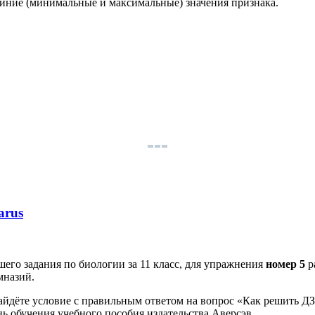
айние (минимальные и максимальные) значения признака.
arus
его задания по биологии за 11 класс, для упражнения
номер 5
р
мназий.
айдёте условие с правильным ответом на вопрос «Как решить ДЗ
ь обучения учебного пособия издательства Аверсэв.