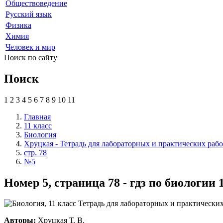
Обществоведение
Русский язык
Физика
Химия
Человек и мир
Поиск по сайту
Поиск
1
2
3
4
5
6
7
8
9
10
11
Главная
11 класс
Биология
Хруцкая - Тетрадь для лабораторных и практических рабо
стр. 78
№5
Номер 5, страница 78 - гдз по биологии
Авторы:
Хруцкая Т. В.