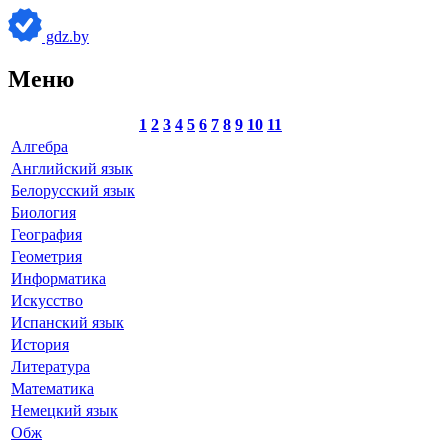
gdz.by
Меню
1
2
3
4
5
6
7
8
9
10
11
Алгебра
Английский язык
Белорусский язык
Биология
География
Геометрия
Информатика
Искусство
Испанский язык
История
Литература
Математика
Немецкий язык
Обж