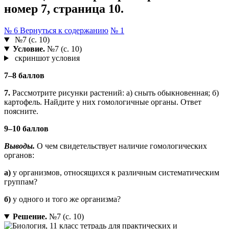
номер 7, страница 10.
№ 6
Вернуться к содержанию
№ 1
№7 (с. 10)
Условие.
№7 (с. 10)
скриншот условия
7–8 баллов
7.
Рассмотрите рисунки растений: а) сныть обыкновенная; б)
картофель. Найдите у них гомологичные органы. Ответ
поясните.
9–10 баллов
Выводы.
О чем свидетельствует наличие гомологических
органов:
а)
у организмов, относящихся к различным систематическим
группам?
б)
у одного и того же организма?
Решение.
№7 (с. 10)