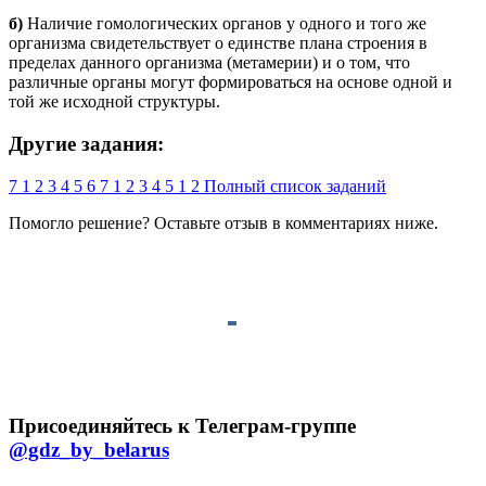
б)
Наличие гомологических органов у одного и того же
организма свидетельствует о единстве плана строения в
пределах данного организма (метамерии) и о том, что
различные органы могут формироваться на основе одной и
той же исходной структуры.
Другие задания:
7
1
2
3
4
5
6
7
1
2
3
4
5
1
2
Полный список заданий
Помогло решение? Оставьте
отзыв
в комментариях ниже.
Присоединяйтесь к Телеграм-группе
@gdz_by_belarus