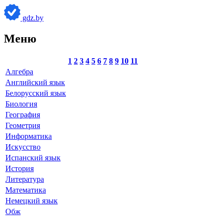
gdz.by
Меню
1
2
3
4
5
6
7
8
9
10
11
Алгебра
Английский язык
Белорусский язык
Биология
География
Геометрия
Информатика
Искусство
Испанский язык
История
Литература
Математика
Немецкий язык
Обж