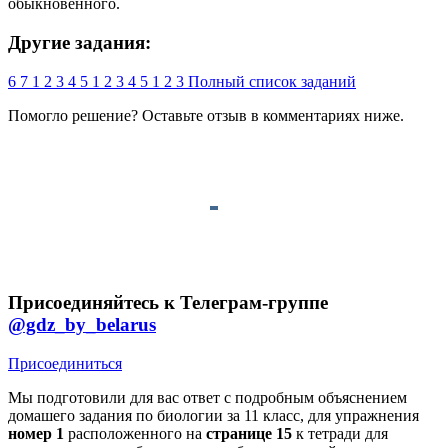
обыкновенного.
Другие задания:
6
7
1
2
3
4
5
1
2
3
4
5
1
2
3
Полный список заданий
Помогло решение? Оставьте
отзыв
в комментариях ниже.
Присоединяйтесь к Телеграм-группе
@gdz_by_belarus
Присоединиться
Мы подготовили для вас ответ c подробным объяснением
домашего задания по биологии за 11 класс, для упражнения
номер 1
расположенного на
странице 15
к тетради для