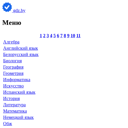
gdz.by
Меню
1
2
3
4
5
6
7
8
9
10
11
Алгебра
Английский язык
Белорусский язык
Биология
География
Геометрия
Информатика
Искусство
Испанский язык
История
Литература
Математика
Немецкий язык
Обж