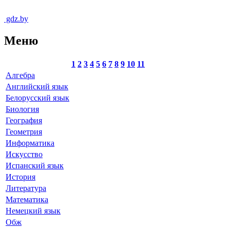
gdz.by
Меню
1
2
3
4
5
6
7
8
9
10
11
Алгебра
Английский язык
Белорусский язык
Биология
География
Геометрия
Информатика
Искусство
Испанский язык
История
Литература
Математика
Немецкий язык
Обж