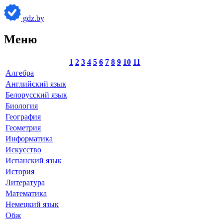
gdz.by
Меню
1
2
3
4
5
6
7
8
9
10
11
Алгебра
Английский язык
Белорусский язык
Биология
География
Геометрия
Информатика
Искусство
Испанский язык
История
Литература
Математика
Немецкий язык
Обж