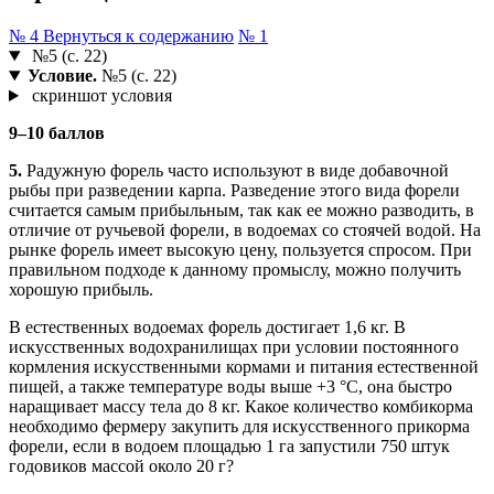
№ 4
Вернуться к содержанию
№ 1
№5 (с. 22)
Условие.
№5 (с. 22)
скриншот условия
9–10 баллов
5.
Радужную форель часто используют в виде добавочной
рыбы при разведении карпа. Разведение этого вида форели
считается самым прибыльным, так как ее можно разводить, в
отличие от ручьевой форели, в водоемах со стоячей водой. На
рынке форель имеет высокую цену, пользуется спросом. При
правильном подходе к данному промыслу, можно получить
хорошую прибыль.
В естественных водоемах форель достигает 1,6 кг. В
искусственных водохранилищах при условии постоянного
кормления искусственными кормами и питания естественной
пищей, а также температуре воды выше +3 °С, она быстро
наращивает массу тела до 8 кг. Какое количество комбикорма
необходимо фермеру закупить для искусственного прикорма
форели, если в водоем площадью 1 га запустили 750 штук
годовиков массой около 20 г?