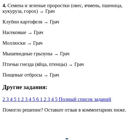
4.
Семена и зеленые проростки (овес, ячмень, пшеница,
кукуруза, горох) → Грач
Клубни картофеля → Грач
Насекомые → Грач
Моллюски → Грач
Мышевидные грызуны → Грач
Птичьи гнезда (яйца, птенцы) → Грач
Пищевые отбросы → Грач
Другие задания:
2
3
4
5
1
2
3
4
5
6
1
2
3
4
5
Полный список заданий
Помогло решение? Оставьте
отзыв
в комментариях ниже.