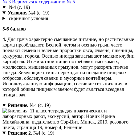
№ 3
Вернуться к содержанию
№ 5
№4 (с. 19)
Условие.
№4 (с. 19)
скриншот условия
5-6 баллов
4.
Для грача характерно смешанное питание, но растительные
корма преобладают. Весной, летом и осенью грачи часто
поедают семена и зеленые проростки овса, ячменя, пшеницы,
кукурузы, гороха. Осенью иногда заглатывают мелкие клубни
картофеля. Из животной пищи потребляют насекомых,
моллюсков, мышевидных грызунов, могут разорять птичьи
гнезда. Зимующие птицы переходят на поедание пищевых
отбросов, обследуя свалки и мусорные контейнеры.
Используя данную информацию, составьте сеть питания, в
которой общим пищевым звеном будет являться всеядная
птица грач.
Решение.
№4 (с. 19)
Решение 2.
№4 (с. 19)