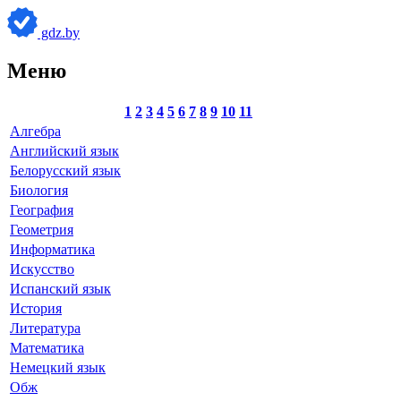
gdz.by
Меню
1
2
3
4
5
6
7
8
9
10
11
Алгебра
Английский язык
Белорусский язык
Биология
География
Геометрия
Информатика
Искусство
Испанский язык
История
Литература
Математика
Немецкий язык
Обж