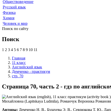
Обществоведение
Русский язык
Физика
Химия
Человек и мир
Поиск по сайту
Поиск
1
2
3
4
5
6
7
8
9
10
11
Главная
11 класс
Английский язык
Демченко - практикум
стр. 70
Страница 70, часть 2 - гдз по английск
Авторы:
Демченко Н. В., Бушуева Э. В., Севрюкова Т. Ю., Лапи