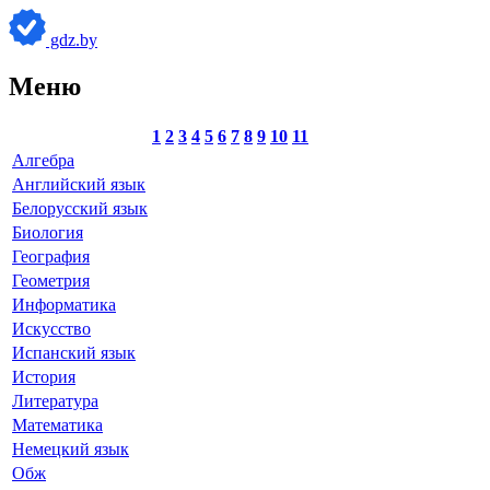
gdz.by
Меню
1
2
3
4
5
6
7
8
9
10
11
Алгебра
Английский язык
Белорусский язык
Биология
География
Геометрия
Информатика
Искусство
Испанский язык
История
Литература
Математика
Немецкий язык
Обж