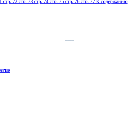
71
стр. 72
стр. 73
стр. 74
стр. 75
стр. 76
стр. 77
К содержанию
arus