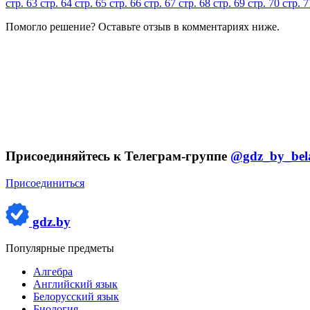
стр. 63
стр. 64
стр. 65
стр. 66
стр. 67
стр. 68
стр. 69
стр. 70
стр. 
Помогло решение? Оставьте
отзыв
в комментариях ниже.
Присоединяйтесь к Телеграм-группе
@gdz_by_bel
Присоединиться
gdz.by
Популярные предметы
Алгебра
Английский язык
Белорусский язык
Биология