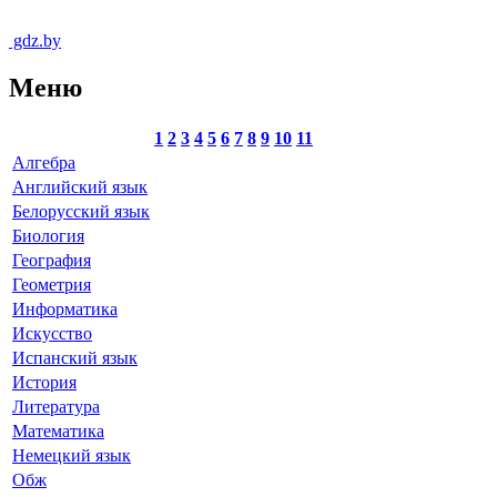
gdz.by
Меню
1
2
3
4
5
6
7
8
9
10
11
Алгебра
Английский язык
Белорусский язык
Биология
География
Геометрия
Информатика
Искусство
Испанский язык
История
Литература
Математика
Немецкий язык
Обж