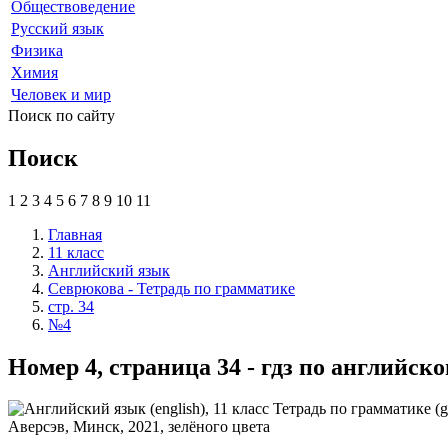
Обществоведение
Русский язык
Физика
Химия
Человек и мир
Поиск по сайту
Поиск
1
2
3
4
5
6
7
8
9
10
11
Главная
11 класс
Английский язык
Севрюкова - Тетрадь по грамматике
стр. 34
№4
Номер 4, страница 34 - гдз по английс