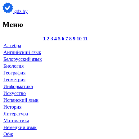
gdz.by
Меню
1
2
3
4
5
6
7
8
9
10
11
Алгебра
Английский язык
Белорусский язык
Биология
География
Геометрия
Информатика
Искусство
Испанский язык
История
Литература
Математика
Немецкий язык
Обж