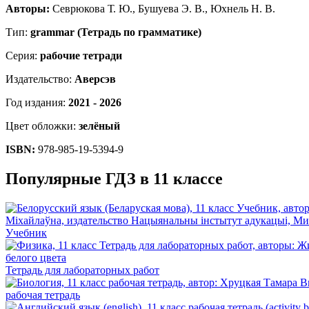
Авторы:
Севрюкова Т. Ю., Бушуева Э. В., Юхнель Н. В.
Тип:
grammar (Тетрадь по грамматике)
Серия:
рабочие тетради
Издательство:
Аверсэв
Год издания:
2021 - 2026
Цвет обложки:
зелёный
ISBN:
978-985-19-5394-9
Популярные ГДЗ в 11 классе
Учебник
Тетрадь для лабораторных работ
рабочая тетрадь