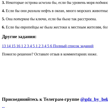
3.
Некоторые острова
исчезли бы
, если бы уровень моря
поднял
4.
Если бы они
разлили
нефть в океан, много морских животн
5.
Она
потеряла бы
ключи, если бы
была
так расстроена.
6.
Если бы европейцы
не были
жестоки к местным жителям, бо
Другие задания:
13
14
15
16
1
2
3
4
5
1
2
3
4
5
6
Полный список заданий
Помогло решение? Оставьте
отзыв
в комментариях ниже.
Присоединяйтесь к Телеграм-группе
@gdz_by_bel