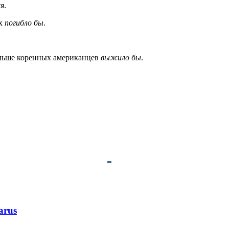
ся
.
ых
погибло бы
.
льше коренных американцев
выжило бы
.
arus