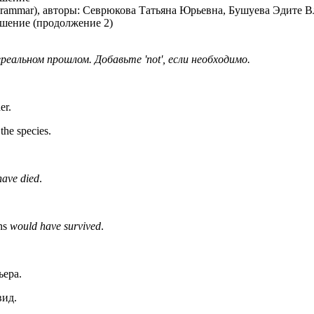
еальном прошлом. Добавьте 'not', если необходимо.
er.
the species.
have died
.
ans
would have survived
.
ьера.
вид.