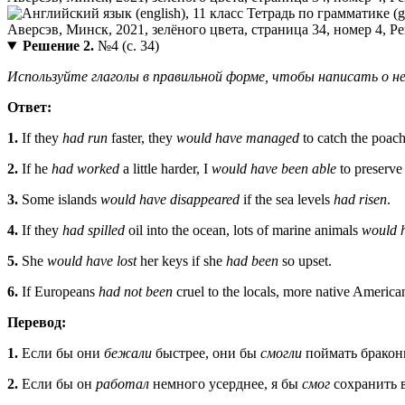
Решение 2.
№4 (с. 34)
Используйте глаголы в правильной форме, чтобы написать о нер
Ответ:
1.
If they
had run
faster, they
would have managed
to catch the poach
2.
If he
had worked
a little harder, I
would have been able
to preserve 
3.
Some islands
would have disappeared
if the sea levels
had risen
.
4.
If they
had spilled
oil into the ocean, lots of marine animals
would 
5.
She
would have lost
her keys if she
had been
so upset.
6.
If Europeans
had not been
cruel to the locals, more native Americ
Перевод:
1.
Если бы они
бежали
быстрее, они бы
смогли
поймать бракон
2.
Если бы он
работал
немного усерднее, я бы
смог
сохранить 