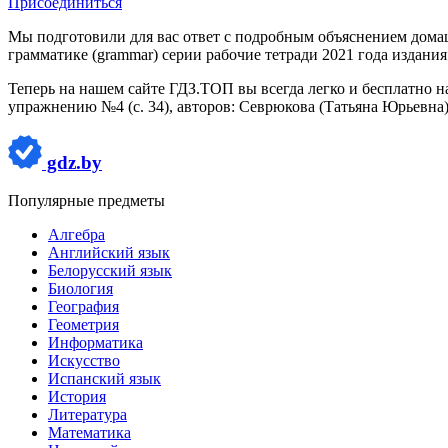
Присоединиться
Мы подготовили для вас ответ c подробным объяснением домаш
грамматике (grammar) серии рабочие тетради 2021 года издани
Теперь на нашем сайте ГДЗ.ТОП вы всегда легко и бесплатно н
упражнению №4 (с. 34), авторов: Севрюкова (Татьяна Юрьевна)
gdz.by
Популярные предметы
Алгебра
Английский язык
Белорусский язык
Биология
География
Геометрия
Информатика
Искусство
Испанский язык
История
Литература
Математика