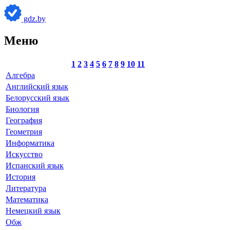
gdz.by
Меню
1
2
3
4
5
6
7
8
9
10
11
Алгебра
Английский язык
Белорусский язык
Биология
География
Геометрия
Информатика
Искусство
Испанский язык
История
Литература
Математика
Немецкий язык
Обж