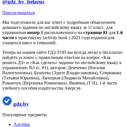
@gdz_by_belarus
Присоединиться
Мы подготовили для вас ответ c подробным объяснением
домашего задания по английскому языку за 11 класс, для
упражнения
номер 1
расположенного на
странице 81
для
1-й
части
к практикуму (activity book ) 2023 года издания для
учащихся школ и гимназий.
Теперь на нашем сайте ГДЗ.ТОП вы всегда легко и бесплатно
найдёте условие с правильным ответом на вопрос «Как
решить ДЗ» и «Как сделать» задание по английскому языку к
упражнению №1 (с. 81), авторов: Демченко (Наталья
Валентиновна), Бушуева (Эдите Владиславовна), Севрюкова
(Татьяна Юрьевна), Лапицкая (Людмила Михайловна),
Романчук (Вероника Романовна), Яковчиц (Т Н), 1-й части
учебного пособия издательства Аверсэв.
gdz.by
Популярные предметы
Алгебра