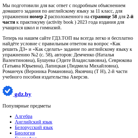
Мы подготовили для вас ответ c подробным объяснением
домашего задания по английскому языку за 11 класс, для
упражнения
номер 2
расположенного на
странице 58
для
2-й
части
к практикуму (activity book ) 2023 года издания для
учащихся школ и гимназий.
Теперь на нашем сайте ГДЗ.ТОП вы всегда легко и бесплатно
найдёте условие с правильным ответом на вопрос «Как
решить ДЗ» и «Как сделать» задание по английскому языку к
упражнению №2 (с. 58), авторов: Демченко (Наталья
Валентиновна), Бушуева (Эдите Владиславовна), Севрюкова
(Татьяна Юрьевна), Лапицкая (Людмила Михайловна),
Романчук (Вероника Романовна), Яковчиц (Т Н), 2-й части
учебного пособия издательства Аверсэв.
gdz.by
Популярные предметы
Алгебра
Английский язык
Белорусский язык
Биология