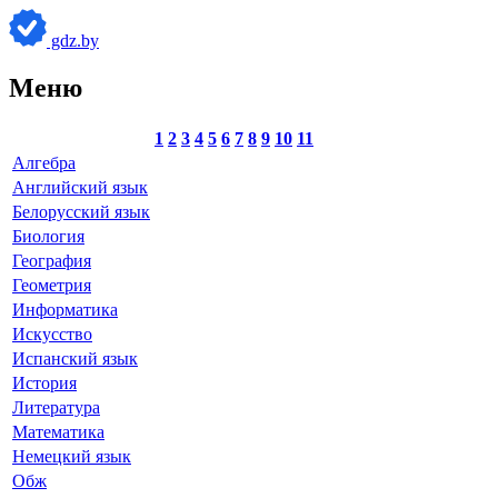
gdz.by
Меню
1
2
3
4
5
6
7
8
9
10
11
Алгебра
Английский язык
Белорусский язык
Биология
География
Геометрия
Информатика
Искусство
Испанский язык
История
Литература
Математика
Немецкий язык
Обж