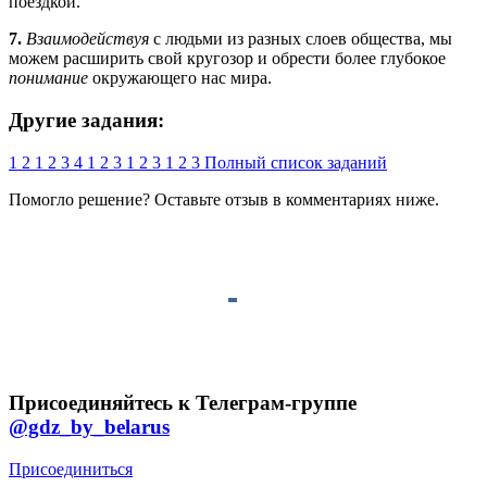
поездкой.
7.
Взаимодействуя
с людьми из разных слоев общества, мы
можем расширить свой кругозор и обрести более глубокое
понимание
окружающего нас мира.
Другие задания:
1
2
1
2
3
4
1
2
3
1
2
3
1
2
3
Полный список заданий
Помогло решение? Оставьте
отзыв
в комментариях ниже.
Присоединяйтесь к Телеграм-группе
@gdz_by_belarus
Присоединиться