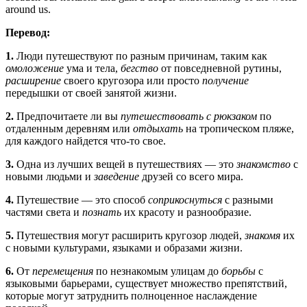
around us.
Перевод:
1.
Люди путешествуют по разным причинам, таким как
омоложение
ума и тела,
бегство
от повседневной рутины,
расширение
своего кругозора или просто
получение
передышки от своей занятой жизни.
2.
Предпочитаете ли вы
путешествовать с рюкзаком
по
отдаленным деревням или
отдыхать
на тропическом пляже,
для каждого найдется что-то свое.
3.
Одна из лучших вещей в путешествиях — это
знакомство
с
новыми людьми и
заведение
друзей со всего мира.
4.
Путешествие — это способ
соприкоснуться
с разными
частями света и
познать
их красоту и разнообразие.
5.
Путешествия могут расширить кругозор людей,
знакомя
их
с новыми культурами, языками и образами жизни.
6.
От
перемещения
по незнакомым улицам до
борьбы
с
языковыми барьерами, существует множество препятствий,
которые могут затруднить полноценное наслаждение