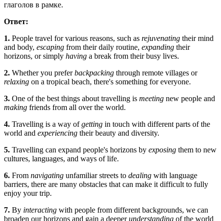
глаголов в рамке.
Ответ:
1.
People travel for various reasons, such as
rejuvenating
their mind
and body,
escaping
from their daily routine,
expanding
their
horizons, or simply
having
a break from their busy lives.
2.
Whether you prefer
backpacking
through remote villages or
relaxing
on a tropical beach, there's something for everyone.
3.
One of the best things about travelling is
meeting
new people and
making
friends from all over the world.
4.
Travelling is a way of
getting
in touch with different parts of the
world and
experiencing
their beauty and diversity.
5.
Travelling can expand people's horizons by
exposing
them to new
cultures, languages, and ways of life.
6.
From
navigating
unfamiliar streets to
dealing
with language
barriers, there are many obstacles that can make it difficult to fully
enjoy your trip.
7.
By
interacting
with people from different backgrounds, we can
broaden our horizons and gain a deeper
understanding
of the world