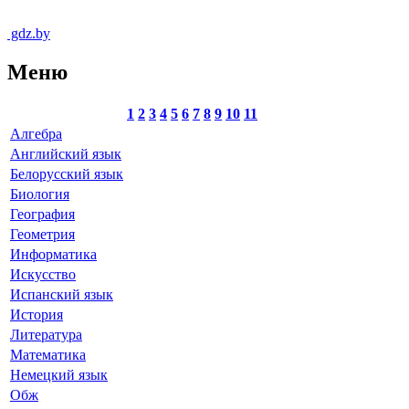
gdz.by
Меню
1
2
3
4
5
6
7
8
9
10
11
Алгебра
Английский язык
Белорусский язык
Биология
География
Геометрия
Информатика
Искусство
Испанский язык
История
Литература
Математика
Немецкий язык
Обж