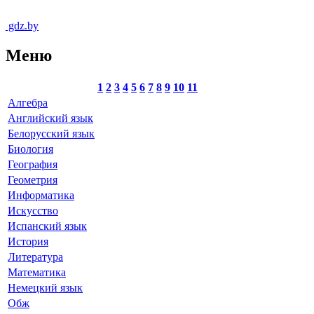
gdz.by
Меню
1
2
3
4
5
6
7
8
9
10
11
Алгебра
Английский язык
Белорусский язык
Биология
География
Геометрия
Информатика
Искусство
Испанский язык
История
Литература
Математика
Немецкий язык
Обж