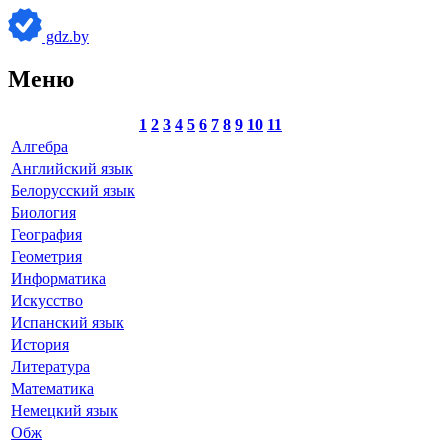
gdz.by
Меню
1
2
3
4
5
6
7
8
9
10
11
Алгебра
Английский язык
Белорусский язык
Биология
География
Геометрия
Информатика
Искусство
Испанский язык
История
Литература
Математика
Немецкий язык
Обж