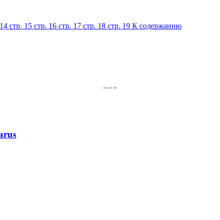
 14
стр. 15
стр. 16
стр. 17
стр. 18
стр. 19
К содержанию
arus