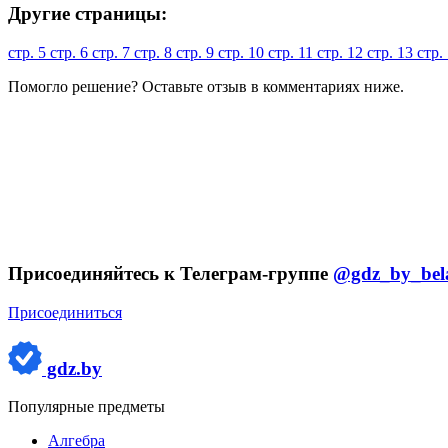
Другие страницы:
стр. 5
стр. 6
стр. 7
стр. 8
стр. 9
стр. 10
стр. 11
стр. 12
стр. 13
стр.
Помогло решение? Оставьте
отзыв
в комментариях ниже.
Присоединяйтесь к Телеграм-группе
@gdz_by_bel
Присоединиться
gdz.by
Популярные предметы
Алгебра