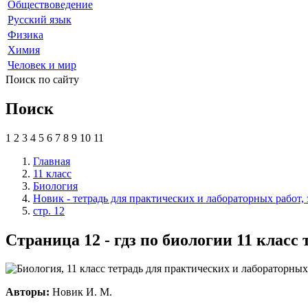
Обществоведение
Русский язык
Физика
Химия
Человек и мир
Поиск по сайту
Поиск
1
2
3
4
5
6
7
8
9
10
11
Главная
11 класс
Биология
Новик - тетрадь для практических и лабораторных работ,
стр. 12
Страница 12 - гдз по биологии 11 класс
Авторы:
Новик И. М.