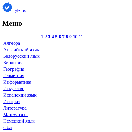
gdz.by
Меню
1
2
3
4
5
6
7
8
9
10
11
Алгебра
Английский язык
Белорусский язык
Биология
География
Геометрия
Информатика
Искусство
Испанский язык
История
Литература
Математика
Немецкий язык
Обж