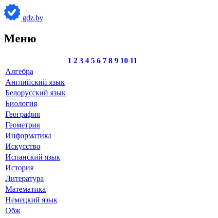
gdz.by
Меню
1
2
3
4
5
6
7
8
9
10
11
Алгебра
Английский язык
Белорусский язык
Биология
География
Геометрия
Информатика
Искусство
Испанский язык
История
Литература
Математика
Немецкий язык
Обж