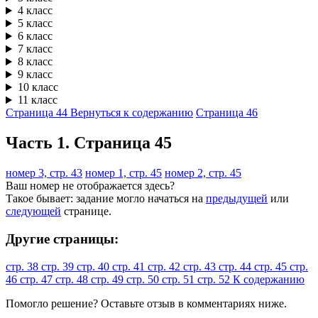
4 класс
5 класс
6 класс
7 класс
8 класс
9 класс
10 класс
11 класс
Страница 44
Вернуться к содержанию
Страница 46
Часть 1. Cтраница 45
номер 3, стр. 43
номер 1, стр. 45
номер 2, стр. 45
Ваш номер не отображается здесь?
Такое бывает: задание могло начаться на
предыдущей
или
следующей
странице.
Другие страницы:
стр. 38
стр. 39
стр. 40
стр. 41
стр. 42
стр. 43
стр. 44
стр. 45
стр.
46
стр. 47
стр. 48
стр. 49
стр. 50
стр. 51
стр. 52
К содержанию
Помогло решение? Оставьте
отзыв
в комментариях ниже.