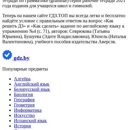
тетради по грамматике (grammar) серии рабочие тетради 2021
года издания для учащихся школ и гимназий.
Теперь на нашем сайте ГДЗ.ТОП вы всегда легко и бесплатно
найдёте условие с правильным ответом на вопрос «Как
решить ДЗ» и «Как сделать» задание по английскому языку к
упражнению №4 (с. 71), авторов: Севрюкова (Татьяна
Юрьевна), Бушуева (Эдите Владиславовна), Юхнель (Наталья
Валентиновна), учебного пособия издательства Аверсэв.
gdz.by
Популярные предметы
Алгебра
Английский язык
Белорусский язык
Биология
География
Геометрия
Информатика
Искусство
Испанский язык
История