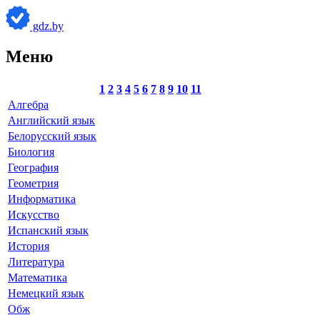
gdz.by
Меню
1
2
3
4
5
6
7
8
9
10
11
Алгебра
Английский язык
Белорусский язык
Биология
География
Геометрия
Информатика
Искусство
Испанский язык
История
Литература
Математика
Немецкий язык
Обж