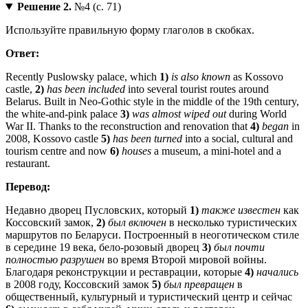
Решение 2.
№4 (с. 71)
Используйте правильную форму глаголов в скобках.
Ответ:
Recently Puslowsky palace, which
1)
is also known
as Kossovo
castle,
2)
has been included
into several tourist routes around
Belarus. Built in Neo-Gothic style in the middle of the 19th century,
the white-and-pink palace
3)
was almost wiped out
during World
War II. Thanks to the reconstruction and renovation that
4)
began
in
2008, Kossovo castle
5)
has been turned
into a social, cultural and
tourism centre and now
6)
houses
a museum, a mini-hotel and a
restaurant.
Перевод:
Недавно дворец Пусловских, который
1)
также известен
как
Коссовский замок,
2)
был включен
в несколько туристических
маршрутов по Беларуси. Построенный в неоготическом стиле
в середине 19 века, бело-розовый дворец
3)
был почти
полностью разрушен
во время Второй мировой войны.
Благодаря реконструкции и реставрации, которые
4)
начались
в 2008 году, Коссовский замок
5)
был превращен
в
общественный, культурный и туристический центр и сейчас