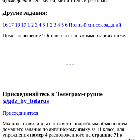
6)
вмещает
в себя музей, мини-отель и ресторан.
Другие задания:
16
17
18
19
1
2
3
4
5
1
2
3
4
5
6
Полный список заданий
Помогло решение? Оставьте
отзыв
в комментариях ниже.
Присоединяйтесь к Телеграм-группе
@gdz_by_belarus
Присоединиться
Мы подготовили для вас ответ c подробным объяснением
домашего задания по английскому языку за 11 класс, для
упражнения
номер 4
расположенного на
странице 71
к