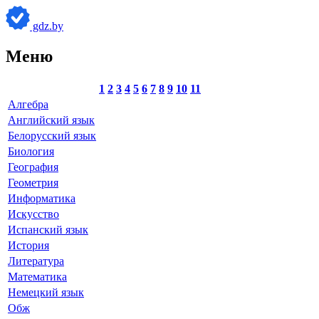
gdz.by
Меню
1
2
3
4
5
6
7
8
9
10
11
Алгебра
Английский язык
Белорусский язык
Биология
География
Геометрия
Информатика
Искусство
Испанский язык
История
Литература
Математика
Немецкий язык
Обж