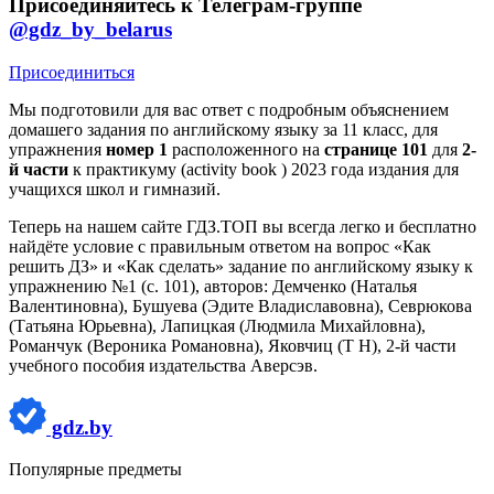
Присоединяйтесь к Телеграм-группе
@gdz_by_belarus
Присоединиться
Мы подготовили для вас ответ c подробным объяснением
домашего задания по английскому языку за 11 класс, для
упражнения
номер 1
расположенного на
странице 101
для
2-
й части
к практикуму (activity book ) 2023 года издания для
учащихся школ и гимназий.
Теперь на нашем сайте ГДЗ.ТОП вы всегда легко и бесплатно
найдёте условие с правильным ответом на вопрос «Как
решить ДЗ» и «Как сделать» задание по английскому языку к
упражнению №1 (с. 101), авторов: Демченко (Наталья
Валентиновна), Бушуева (Эдите Владиславовна), Севрюкова
(Татьяна Юрьевна), Лапицкая (Людмила Михайловна),
Романчук (Вероника Романовна), Яковчиц (Т Н), 2-й части
учебного пособия издательства Аверсэв.
gdz.by
Популярные предметы