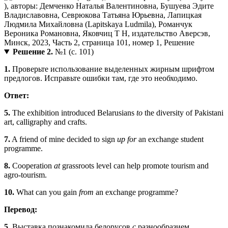
Решение 2.
№1 (с. 101)
1.
Проверьте использование выделенных жирным шрифтом
предлогов. Исправьте ошибки там, где это необходимо.
Ответ:
5.
The exhibition introduced Belarusians
to
the diversity of Pakistani
art, calligraphy and crafts.
7.
A friend of mine decided to sign
up for
an exchange student
programme.
8.
Cooperation
at
grassroots level can help promote tourism and
agro-tourism.
10.
What can you gain
from
an exchange programme?
Перевод:
5.
Выставка познакомила белорусов
с
разнообразием