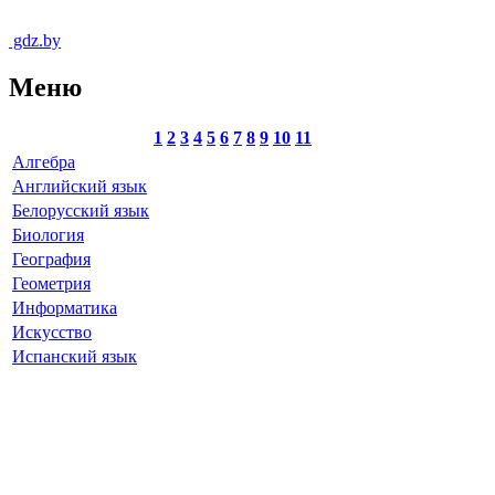
gdz.by
Меню
1
2
3
4
5
6
7
8
9
10
11
Алгебра
Английский язык
Белорусский язык
Биология
География
Геометрия
Информатика
Искусство
Испанский язык