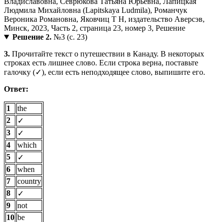
Решение 2.
№3 (с. 23)
3.
Прочитайте текст о путешествии в Канаду. В некоторых
строках есть лишнее слово. Если строка верна, поставьте
галочку (✓), если есть неподходящее слово, выпишите его.
Ответ:
1
the
2
✓
3
✓
4
which
5
✓
6
when
7
country
8
✓
9
not
10
be