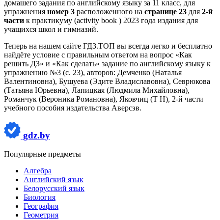
домашего задания по английскому языку за 11 класс, для
упражнения
номер 3
расположенного на
странице 23
для
2-й
части
к практикуму (activity book ) 2023 года издания для
учащихся школ и гимназий.
Теперь на нашем сайте ГДЗ.ТОП вы всегда легко и бесплатно
найдёте условие с правильным ответом на вопрос «Как
решить ДЗ» и «Как сделать» задание по английскому языку к
упражнению №3 (с. 23), авторов: Демченко (Наталья
Валентиновна), Бушуева (Эдите Владиславовна), Севрюкова
(Татьяна Юрьевна), Лапицкая (Людмила Михайловна),
Романчук (Вероника Романовна), Яковчиц (Т Н), 2-й части
учебного пособия издательства Аверсэв.
gdz.by
Популярные предметы
Алгебра
Английский язык
Белорусский язык
Биология
География
Геометрия