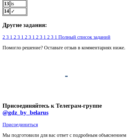
13
is
14
✓
Другие задания:
2
3
1
2
3
1
2
3
1
2
3
1
2
3
1
Полный список заданий
Помогло решение? Оставьте
отзыв
в комментариях ниже.
Присоединяйтесь к Телеграм-группе
@gdz_by_belarus
Присоединиться
Мы подготовили для вас ответ c подробным объяснением