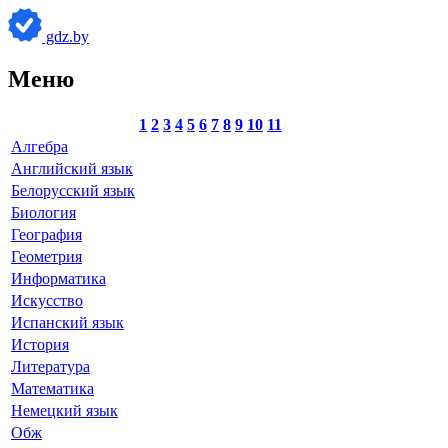
gdz.by
Меню
1
2
3
4
5
6
7
8
9
10
11
Алгебра
Английский язык
Белорусский язык
Биология
География
Геометрия
Информатика
Искусство
Испанский язык
История
Литература
Математика
Немецкий язык
Обж