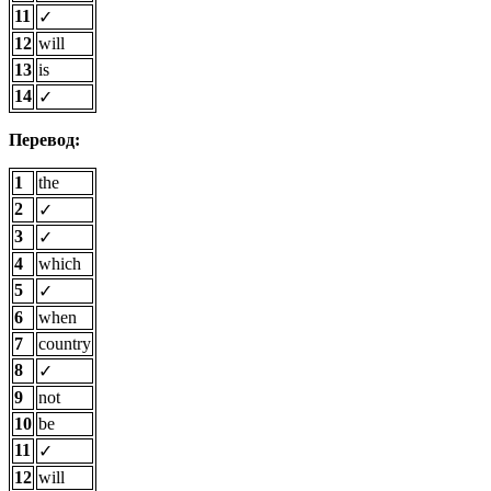
11
✓
12
will
13
is
14
✓
Перевод:
1
the
2
✓
3
✓
4
which
5
✓
6
when
7
country
8
✓
9
not
10
be
11
✓
12
will