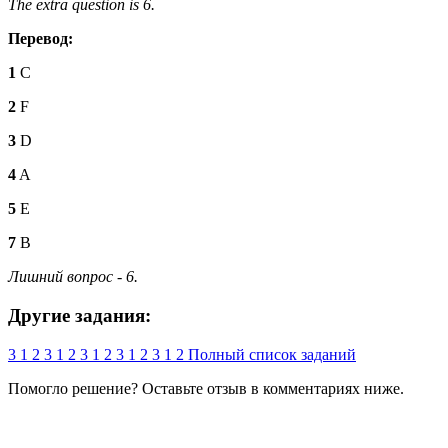
The extra question is 6.
Перевод:
1
C
2
F
3
D
4
A
5
E
7
B
Лишний вопрос - 6.
Другие задания:
3
1
2
3
1
2
3
1
2
3
1
2
3
1
2
Полный список заданий
Помогло решение? Оставьте
отзыв
в комментариях ниже.