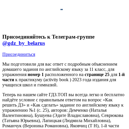
Присоединяйтесь к Телеграм-группе
@gdz_by_belarus
Присоединиться
Мы подготовили для вас ответ c подробным объяснением
домашего задания по английскому языку за 11 класс, для
упражнения
номер 1
расположенного на
странице 25
для
1-й
части
к практикуму (activity book ) 2023 года издания для
учащихся школ и гимназий.
Теперь на нашем сайте ГДЗ.ТОП вы всегда легко и бесплатно
найдёте условие с правильным ответом на вопрос «Как
решить ДЗ» и «Как сделать» задание по английскому языку к
упражнению №1 (с. 25), авторов: Демченко (Наталья
Валентиновна), Бушуева (Эдите Владиславовна), Севрюкова
(Татьяна Юрьевна), Лапицкая (Людмила Михайловна),
Романчук (Вероника Романовна), Яковчиц (Т Н), 1-й части