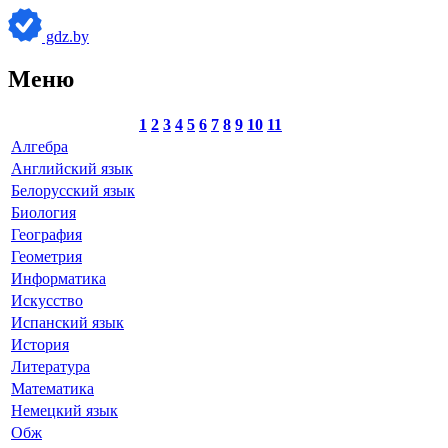
gdz.by
Меню
1
2
3
4
5
6
7
8
9
10
11
Алгебра
Английский язык
Белорусский язык
Биология
География
Геометрия
Информатика
Искусство
Испанский язык
История
Литература
Математика
Немецкий язык
Обж