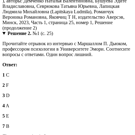
Решение 2.
№1 (с. 25)
Прочитайте отрывок из интервью с Маршаллом П. Дьюком,
профессором психологии в Университете Эмори. Соотнесите
вопросы с ответами. Один вопрос лишний.
Ответ:
1
C
2
F
3
D
4
A
5
E
7
B