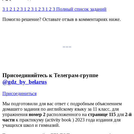
3
1
2
1
2
3
1
2
3
1
2
3
1
2
3
Полный список заданий
Помогло решение? Оставьте
отзыв
в комментариях ниже.
Присоединяйтесь к Телеграм-группе
@gdz_by_belarus
Присоединиться
Мы подготовили для вас ответ c подробным объяснением
домашего задания по английскому языку за 11 класс, для
упражнения
номер 2
расположенного на
странице 115
для
2-й
части
к практикуму (activity book ) 2023 года издания для
учащихся школ и гимназий.