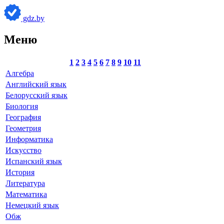
gdz.by
Меню
1
2
3
4
5
6
7
8
9
10
11
Алгебра
Английский язык
Белорусский язык
Биология
География
Геометрия
Информатика
Искусство
Испанский язык
История
Литература
Математика
Немецкий язык
Обж