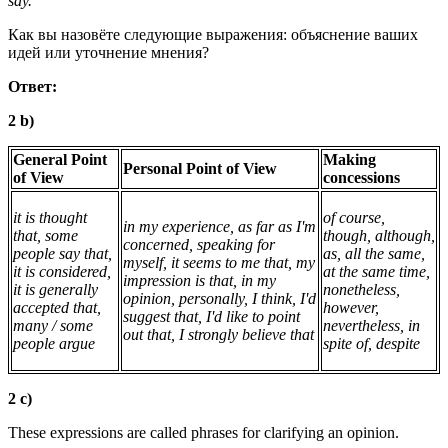
say.
Как вы назовёте следующие выражения: объяснение ваших
идей или уточнение мнения?
Ответ:
2 b)
General Point
Making
Personal Point of View
of View
concessions
it is thought
of course,
in my experience, as far as I'm
that, some
though, although,
concerned, speaking for
people say that,
as, all the same,
myself, it seems to me that, my
it is considered,
at the same time,
impression is that, in my
it is generally
nonetheless,
opinion, personally, I think, I'd
accepted that,
however,
suggest that, I'd like to point
many / some
nevertheless, in
out that, I strongly believe that
people argue
spite of, despite
2 c)
These expressions are called phrases for clarifying an opinion.