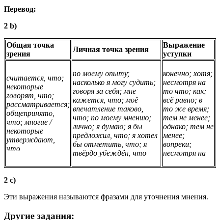
Перевод:
2 b)
Общая точка
Выражение
Личная точка зрения
зрения
уступки
по моему опыту;
конечно; хотя;
считается, что;
насколько я могу судить;
несмотря на
некоторые
говоря за себя; мне
то что; как;
говорят, что;
кажется, что; моё
всё равно; в
рассматривается;
впечатление таково,
то же время;
общепринято,
что; по моему мнению;
тем не менее;
что; многие /
лично; я думаю; я бы
однако; тем не
некоторые
предложил, что; я хотел
менее;
утверждают,
бы отметить, что; я
вопреки;
что
твёрдо убеждён, что
несмотря на
2 c)
Эти выражения называются фразами для уточнения мнения.
Другие задания: