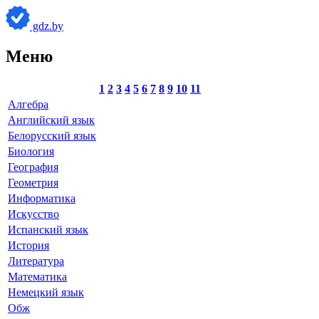
gdz.by
Меню
1
2
3
4
5
6
7
8
9
10
11
Алгебра
Английский язык
Белорусский язык
Биология
География
Геометрия
Информатика
Искусство
Испанский язык
История
Литература
Математика
Немецкий язык
Обж