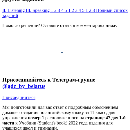
II. Listening
III. Speaking
1
2
3
4
5
1
2
3
4
5
1
2
3
Полный список
заданий
Помогло решение? Оставьте
отзыв
в комментариях ниже.
Присоединяйтесь к Телеграм-группе
@gdz_by_belarus
Присоединиться
Мы подготовили для вас ответ c подробным объяснением
домашего задания по английскому языку за 11 класс, для
упражнения
номер 1
расположенного на
странице 47
для
1-й
части
к Учебник (Student's book) 2022 года издания для
учащихся школ и гимназий.