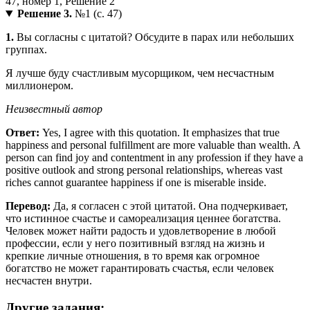
Решение 3.
№1 (с. 47)
1.
Вы согласны с цитатой? Обсудите в парах или небольших
группах.
Я лучше буду счастливым мусорщиком, чем несчастным
миллионером.
Неизвестный автор
Ответ:
Yes, I agree with this quotation. It emphasizes that true
happiness and personal fulfillment are more valuable than wealth. A
person can find joy and contentment in any profession if they have a
positive outlook and strong personal relationships, whereas vast
riches cannot guarantee happiness if one is miserable inside.
Перевод:
Да, я согласен с этой цитатой. Она подчеркивает,
что истинное счастье и самореализация ценнее богатства.
Человек может найти радость и удовлетворение в любой
профессии, если у него позитивный взгляд на жизнь и
крепкие личные отношения, в то время как огромное
богатство не может гарантировать счастья, если человек
несчастен внутри.
Другие задания: