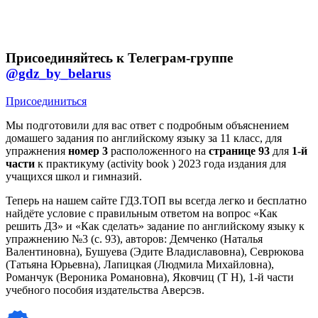
Присоединяйтесь к Телеграм-группе
@gdz_by_belarus
Присоединиться
Мы подготовили для вас ответ c подробным объяснением
домашего задания по английскому языку за 11 класс, для
упражнения
номер 3
расположенного на
странице 93
для
1-й
части
к практикуму (activity book ) 2023 года издания для
учащихся школ и гимназий.
Теперь на нашем сайте ГДЗ.ТОП вы всегда легко и бесплатно
найдёте условие с правильным ответом на вопрос «Как
решить ДЗ» и «Как сделать» задание по английскому языку к
упражнению №3 (с. 93), авторов: Демченко (Наталья
Валентиновна), Бушуева (Эдите Владиславовна), Севрюкова
(Татьяна Юрьевна), Лапицкая (Людмила Михайловна),
Романчук (Вероника Романовна), Яковчиц (Т Н), 1-й части
учебного пособия издательства Аверсэв.