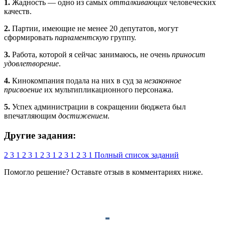
1.
Жадность — одно из самых
отталкивающих
человеческих
качеств.
2.
Партии, имеющие не менее 20 депутатов, могут
сформировать
парламентскую
группу.
3.
Работа, которой я сейчас занимаюсь, не очень
приносит
удовлетворение
.
4.
Кинокомпания подала на них в суд за
незаконное
присвоение
их мультипликационного персонажа.
5.
Успех администрации в сокращении бюджета был
впечатляющим
достижением
.
Другие задания:
2
3
1
2
3
1
2
3
1
2
3
1
2
3
1
Полный список заданий
Помогло решение? Оставьте
отзыв
в комментариях ниже.