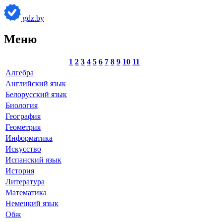
gdz.by
Меню
1
2
3
4
5
6
7
8
9
10
11
Алгебра
Английский язык
Белорусский язык
Биология
География
Геометрия
Информатика
Искусство
Испанский язык
История
Литература
Математика
Немецкий язык
Обж