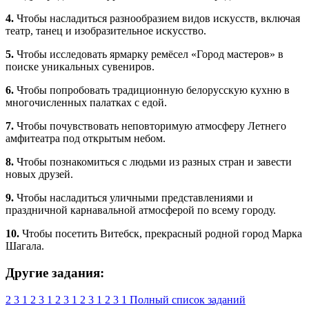
4.
Чтобы насладиться разнообразием видов искусств, включая
театр, танец и изобразительное искусство.
5.
Чтобы исследовать ярмарку ремёсел «Город мастеров» в
поиске уникальных сувениров.
6.
Чтобы попробовать традиционную белорусскую кухню в
многочисленных палатках с едой.
7.
Чтобы почувствовать неповторимую атмосферу Летнего
амфитеатра под открытым небом.
8.
Чтобы познакомиться с людьми из разных стран и завести
новых друзей.
9.
Чтобы насладиться уличными представлениями и
праздничной карнавальной атмосферой по всему городу.
10.
Чтобы посетить Витебск, прекрасный родной город Марка
Шагала.
Другие задания:
2
3
1
2
3
1
2
3
1
2
3
1
2
3
1
Полный список заданий