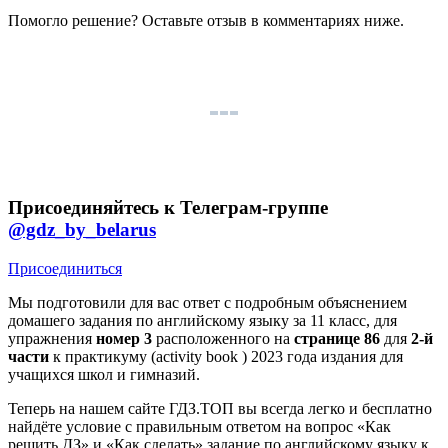
Помогло решение? Оставьте
отзыв
в комментариях ниже.
Присоединяйтесь к Телеграм-группе
@gdz_by_belarus
Присоединиться
Мы подготовили для вас ответ c подробным объяснением
домашего задания по английскому языку за 11 класс, для
упражнения
номер 3
расположенного на
странице 86
для
2-й
части
к практикуму (activity book ) 2023 года издания для
учащихся школ и гимназий.
Теперь на нашем сайте ГДЗ.ТОП вы всегда легко и бесплатно
найдёте условие с правильным ответом на вопрос «Как
решить ДЗ» и «Как сделать» задание по английскому языку к