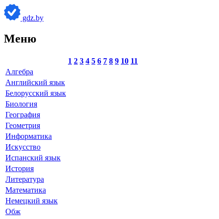
gdz.by
Меню
1
2
3
4
5
6
7
8
9
10
11
Алгебра
Английский язык
Белорусский язык
Биология
География
Геометрия
Информатика
Искусство
Испанский язык
История
Литература
Математика
Немецкий язык
Обж