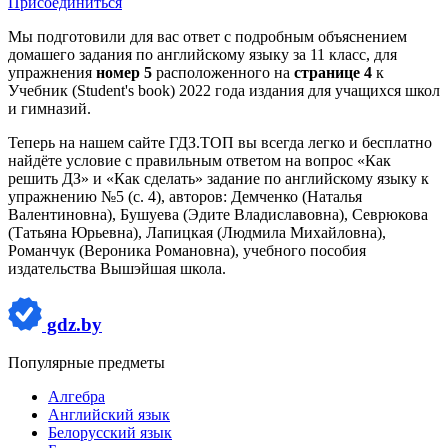
Присоединиться
Мы подготовили для вас ответ c подробным объяснением
домашего задания по английскому языку за 11 класс, для
упражнения
номер 5
расположенного на
странице 4
к
Учебник (Student's book) 2022 года издания для учащихся школ
и гимназий.
Теперь на нашем сайте ГДЗ.ТОП вы всегда легко и бесплатно
найдёте условие с правильным ответом на вопрос «Как
решить ДЗ» и «Как сделать» задание по английскому языку к
упражнению №5 (с. 4), авторов: Демченко (Наталья
Валентиновна), Бушуева (Эдите Владиславовна), Севрюкова
(Татьяна Юрьевна), Лапицкая (Людмила Михайловна),
Романчук (Вероника Романовна), учебного пособия
издательства Вышэйшая школа.
gdz.by
Популярные предметы
Алгебра
Английский язык
Белорусский язык