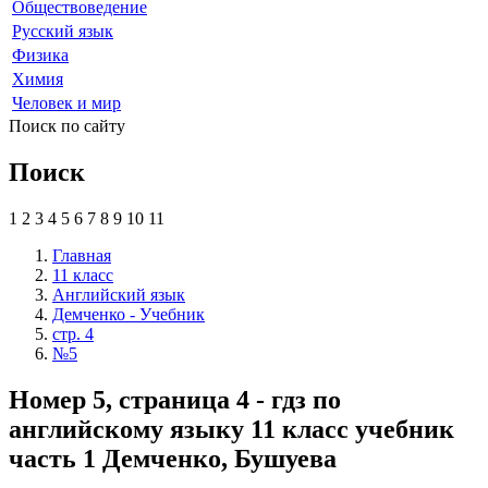
Обществоведение
Русский язык
Физика
Химия
Человек и мир
Поиск по сайту
Поиск
1
2
3
4
5
6
7
8
9
10
11
Главная
11 класс
Английский язык
Демченко - Учебник
стр. 4
№5
Номер 5, страница 4 - гдз по
английскому языку 11 класс учебник
часть 1 Демченко, Бушуева