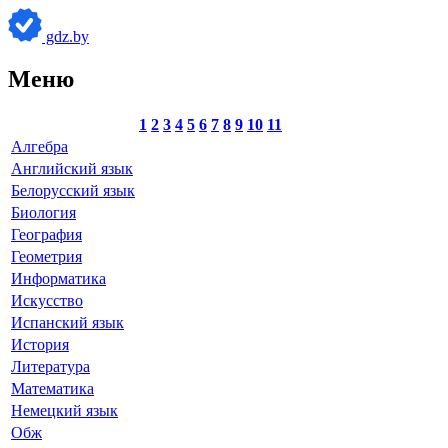
gdz.by
Меню
1
2
3
4
5
6
7
8
9
10
11
Алгебра
Английский язык
Белорусский язык
Биология
География
Геометрия
Информатика
Искусство
Испанский язык
История
Литература
Математика
Немецкий язык
Обж