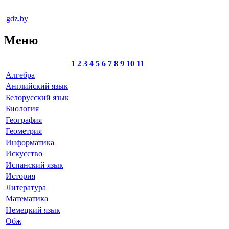
gdz.by
Меню
1
2
3
4
5
6
7
8
9
10
11
Алгебра
Английский язык
Белорусский язык
Биология
География
Геометрия
Информатика
Искусство
Испанский язык
История
Литература
Математика
Немецкий язык
Обж