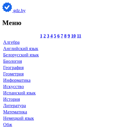
gdz.by
Меню
1
2
3
4
5
6
7
8
9
10
11
Алгебра
Английский язык
Белорусский язык
Биология
География
Геометрия
Информатика
Искусство
Испанский язык
История
Литература
Математика
Немецкий язык
Обж