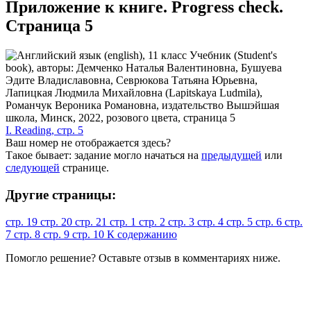
Приложение к книге. Progress check.
Cтраница 5
I. Reading, стр. 5
Ваш номер не отображается здесь?
Такое бывает: задание могло начаться на
предыдущей
или
следующей
странице.
Другие страницы:
стр. 19
стр. 20
стр. 21
стр. 1
стр. 2
стр. 3
стр. 4
стр. 5
стр. 6
стр.
7
стр. 8
стр. 9
стр. 10
К содержанию
Помогло решение? Оставьте
отзыв
в комментариях ниже.