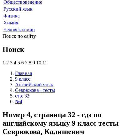
Обществоведение
Русский язык
Физика
Химия
Человек и мир
Поиск по сайту
Поиск
1
2
3
4
5
6
7
8
9
10
11
Главная
9 класс
Английский язык
Севрюкова - тесты
стр. 32
№4
Номер 4, страница 32 - гдз по
английскому языку 9 класс тесты
Севрюкова, Калишевич