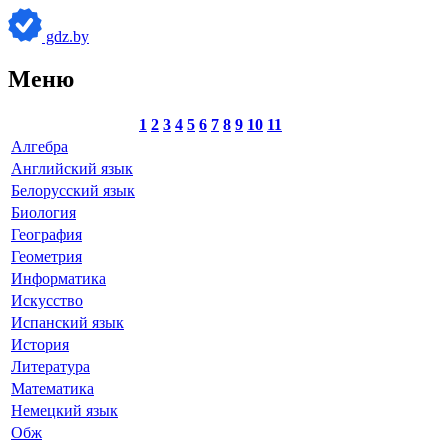
gdz.by
Меню
1
2
3
4
5
6
7
8
9
10
11
Алгебра
Английский язык
Белорусский язык
Биология
География
Геометрия
Информатика
Искусство
Испанский язык
История
Литература
Математика
Немецкий язык
Обж