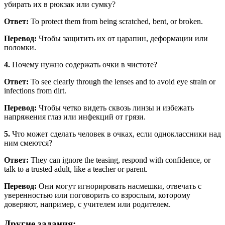
убирать их в рюкзак или сумку?
Ответ:
To protect them from being scratched, bent, or broken.
Перевод:
Чтобы защитить их от царапин, деформации или
поломки.
4.
Почему нужно содержать очки в чистоте?
Ответ:
To see clearly through the lenses and to avoid eye strain or
infections from dirt.
Перевод:
Чтобы четко видеть сквозь линзы и избежать
напряжения глаз или инфекций от грязи.
5.
Что может сделать человек в очках, если одноклассники над
ним смеются?
Ответ:
They can ignore the teasing, respond with confidence, or
talk to a trusted adult, like a teacher or parent.
Перевод:
Они могут игнорировать насмешки, отвечать с
уверенностью или поговорить со взрослым, которому
доверяют, например, с учителем или родителем.
Другие задания: