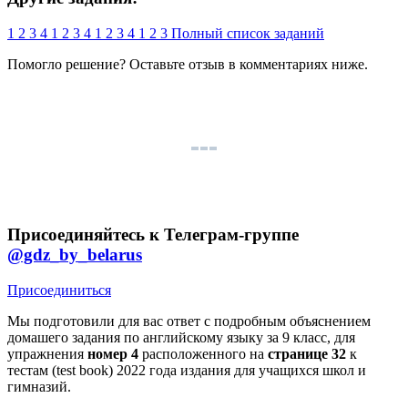
1
2
3
4
1
2
3
4
1
2
3
4
1
2
3
Полный список заданий
Помогло решение? Оставьте
отзыв
в комментариях ниже.
Присоединяйтесь к Телеграм-группе
@gdz_by_belarus
Присоединиться
Мы подготовили для вас ответ c подробным объяснением
домашего задания по английскому языку за 9 класс, для
упражнения
номер 4
расположенного на
странице 32
к
тестам (test book) 2022 года издания для учащихся школ и
гимназий.