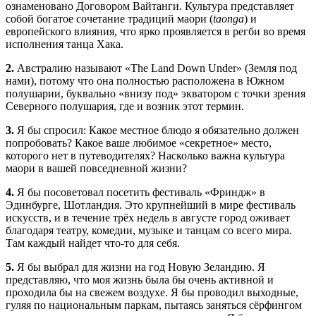
ознаменовано Договором Вайтанги. Культура представляет
собой богатое сочетание традиций маори (
taonga
) и
европейского влияния, что ярко проявляется в регби во время
исполнения танца Хака.
2.
Австралию называют «The Land Down Under» (Земля под
нами), потому что она полностью расположена в Южном
полушарии, буквально «внизу под» экватором с точки зрения
Северного полушария, где и возник этот термин.
3.
Я бы спросил: Какое местное блюдо я обязательно должен
попробовать? Какое ваше любимое «секретное» место,
которого нет в путеводителях? Насколько важна культура
маори в вашей повседневной жизни?
4.
Я бы посоветовал посетить фестиваль «Фриндж» в
Эдинбурге, Шотландия. Это крупнейший в мире фестиваль
искусств, и в течение трёх недель в августе город оживает
благодаря театру, комедии, музыке и танцам со всего мира.
Там каждый найдет что-то для себя.
5.
Я бы выбрал для жизни на год Новую Зеландию. Я
представляю, что моя жизнь была бы очень активной и
проходила бы на свежем воздухе. Я бы проводил выходные,
гуляя по национальным паркам, пытаясь заняться сёрфингом