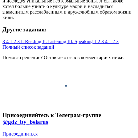
и исследуя уникальные геотермальные зоны. Я бы также
хотел больше узнать о культуре маори и насладиться
знаменитым расслабленным и дружелюбным образом жизни
киви.
Другие задания:
3
4
1
2
3
I. Reading
II. Listening
III. Speaking
1
2
3
4
1
2
3
Полный список заданий
Помогло решение? Оставьте
отзыв
в комментариях ниже.
Присоединяйтесь к Телеграм-группе
@gdz_by_belarus
Присоединиться