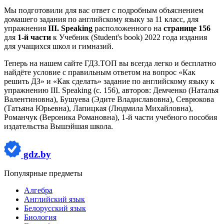
Мы подготовили для вас ответ c подробным объяснением
домашего задания по английскому языку за 11 класс, для
упражнения
III. Speaking
расположенного на
странице 156
для
1-й части
к Учебник (Student's book) 2022 года издания
для учащихся школ и гимназий.
Теперь на нашем сайте ГДЗ.ТОП вы всегда легко и бесплатно
найдёте условие с правильным ответом на вопрос «Как
решить ДЗ» и «Как сделать» задание по английскому языку к
упражнению III. Speaking (с. 156), авторов: Демченко (Наталья
Валентиновна), Бушуева (Эдите Владиславовна), Севрюкова
(Татьяна Юрьевна), Лапицкая (Людмила Михайловна),
Романчук (Вероника Романовна), 1-й части учебного пособия
издательства Вышэйшая школа.
gdz.by
Популярные предметы
Алгебра
Английский язык
Белорусский язык
Биология