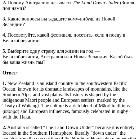
2.
Почему Австралию называют
The Land Down Under
(Земля
под нами)?
3.
Какие вопросы вы зададите кому-нибудь из Новой
Зеландии?
4.
Посоветуйте, какой фестиваль посетить, если я поеду в
Великобританию.
5.
Выберите одну страну для жизни на год —
Великобритания, Австралия или Новая Зеландия. Какой была
бы ваша жизнь там?
Ответ:
1.
New Zealand is an island country in the southwestern Pacific
Ocean, known for its dramatic landscapes of mountains, like the
Southern Alps, and vast plains. Its history is shaped by the
indigenous Māori people and European settlers, marked by the
Treaty of Waitangi. The culture is a rich blend of Māori traditions
(
taonga
) and European influences, famously celebrated in rugby
with the Haka.
2.
Australia is called "The Land Down Under" because it is entirely
located in the Southern Hemisphere, literally "down under" the
equator from the perspective of the Northern Hemisphere, where the