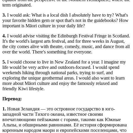
term originated.
3.
I would ask: What is a local dish I absolutely have to try? What's
your favorite hidden gem or spot that's not in the guidebooks? How
important is Māori culture in your daily life?
4.
I would advise visiting the Edinburgh Festival Fringe in Scotland.
It's the world's largest arts festival, and for three weeks in August,
the city comes alive with theatre, comedy, music, and dance from all
over the world. There's something for everyone.
5.
I would choose to live in New Zealand for a year. I imagine my
life would be very active and outdoors-focused. I would spend
weekends hiking through national parks, trying to surf, and
exploring the unique geothermal areas. I would also want to learn
more about Māori culture and enjoy the famously relaxed and
friendly Kiwi lifestyle.
Перевод:
1.
Новая Зеландия — это островное государство в юго-
западной части Тихого океана, известное своими
впечатляющими пейзажами с горами, такими как Южные
Альпы, и обширными равнинами. Её история сформирована
коренным народом маори и европейскими поселенцами, что