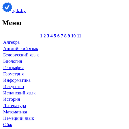
gdz.by
Меню
1
2
3
4
5
6
7
8
9
10
11
Алгебра
Английский язык
Белорусский язык
Биология
География
Геометрия
Информатика
Искусство
Испанский язык
История
Литература
Математика
Немецкий язык
Обж