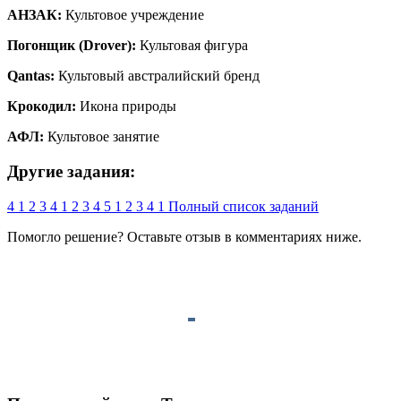
АНЗАК:
Культовое учреждение
Погонщик (Drover):
Культовая фигура
Qantas:
Культовый австралийский бренд
Крокодил:
Икона природы
АФЛ:
Культовое занятие
Другие задания:
4
1
2
3
4
1
2
3
4
5
1
2
3
4
1
Полный список заданий
Помогло решение? Оставьте
отзыв
в комментариях ниже.