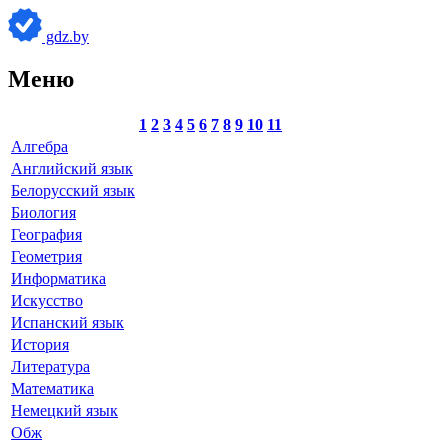
gdz.by
Меню
1
2
3
4
5
6
7
8
9
10
11
Алгебра
Английский язык
Белорусский язык
Биология
География
Геометрия
Информатика
Искусство
Испанский язык
История
Литература
Математика
Немецкий язык
Обж