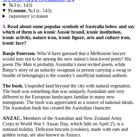
№3 (с. 143)
Условие.
№3 (с. 143)
скриншот условия
3.
Read about some popular symbols of Australia below and say
which of them is an iconic Aussie brand, iconic institution,
iconic activity, nature icon, iconic figure, arts and culture icon,
iconic face?
Banjo Paterson.
Who’d have guessed that a Melbourne lawyer
would turn out to be among the new nation’s best-loved poets? His
poem
The Man
is probably Australia’s most recited poem, while
Banjo’s story of an unlucky swagman (a person carrying a swag or
bundle of belongings) is the country’s unofficial national anthem.
The bush.
Unspoiled land beyond the city with natural vegetation.
The bush was something that was uniquely Australian and very
different to the European landscapes familiar to many new
immigrants. The bush was appreciated as a source of national ideals.
The Australian bush has created the Australian character.
ANZAC.
Members of the Australian and New Zealand Army
Corps in World War I. Anzac Day, which falls on April 25, is a
national holiday. Delicious biscuits (cookies), made with oats and
golden syrup, are also known as Anzacs.