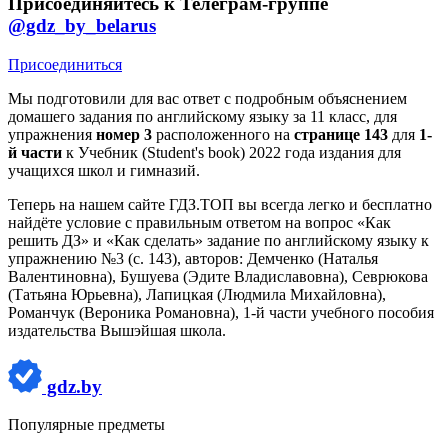
Присоединяйтесь к Телеграм-группе
@gdz_by_belarus
Присоединиться
Мы подготовили для вас ответ c подробным объяснением
домашего задания по английскому языку за 11 класс, для
упражнения
номер 3
расположенного на
странице 143
для
1-
й части
к Учебник (Student's book) 2022 года издания для
учащихся школ и гимназий.
Теперь на нашем сайте ГДЗ.ТОП вы всегда легко и бесплатно
найдёте условие с правильным ответом на вопрос «Как
решить ДЗ» и «Как сделать» задание по английскому языку к
упражнению №3 (с. 143), авторов: Демченко (Наталья
Валентиновна), Бушуева (Эдите Владиславовна), Севрюкова
(Татьяна Юрьевна), Лапицкая (Людмила Михайловна),
Романчук (Вероника Романовна), 1-й части учебного пособия
издательства Вышэйшая школа.
gdz.by
Популярные предметы