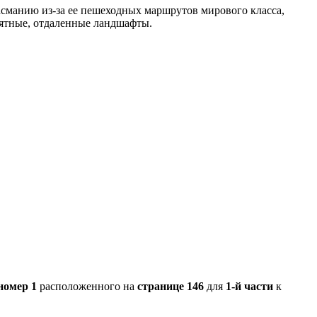
асманию из-за ее пешеходных маршрутов мирового класса,
ъятные, отдаленные ландшафты.
номер 1
расположенного на
странице 146
для
1-й части
к