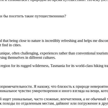
и бы посетить такие путешественники?
ind that being close to nature is incredibly refreshing and helps me disco
find in cities.
ique, often challenging, experiences rather than conventional tourism.
sing themselves in different cultures.
 region for its rugged wilderness, Tasmania for its world-class hiking tr
примечательности. Я нахожу, что близость к природе невероятн
никальное чувство умиротворения и иного взгляда на вещи, кото
 ищет уникальные, часто сложные, впечатления, а не обычный т
ак походы по отдаленным местам, дайвинг или погружение в дру