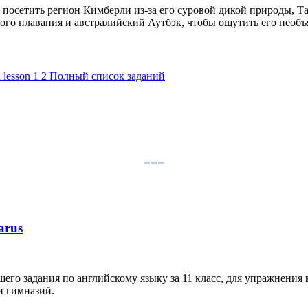
 посетить регион Кимберли из-за его суровой дикой природы, Т
ого плавания и австралийский Аутбэк, чтобы ощутить его необ
n lesson
1
2
Полный список заданий
arus
его задания по английскому языку за 11 класс, для упражнения
и гимназий.