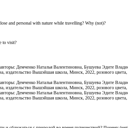
close and personal with nature while travelling? Why (not)?
 to visit?
и и сближаться с природой во время путешествий? Почему (нет