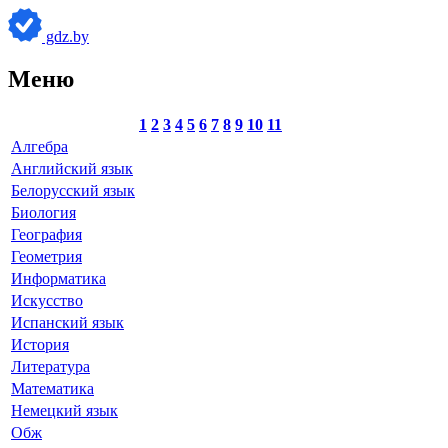
gdz.by
Меню
1
2
3
4
5
6
7
8
9
10
11
Алгебра
Английский язык
Белорусский язык
Биология
География
Геометрия
Информатика
Искусство
Испанский язык
История
Литература
Математика
Немецкий язык
Обж