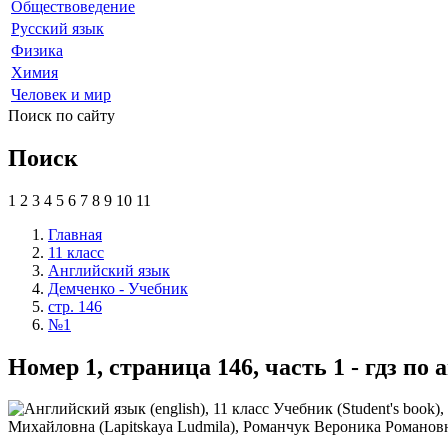
Обществоведение
Русский язык
Физика
Химия
Человек и мир
Поиск по сайту
Поиск
1
2
3
4
5
6
7
8
9
10
11
Главная
11 класс
Английский язык
Демченко - Учебник
стр. 146
№1
Номер 1, страница 146, часть 1 - гдз п