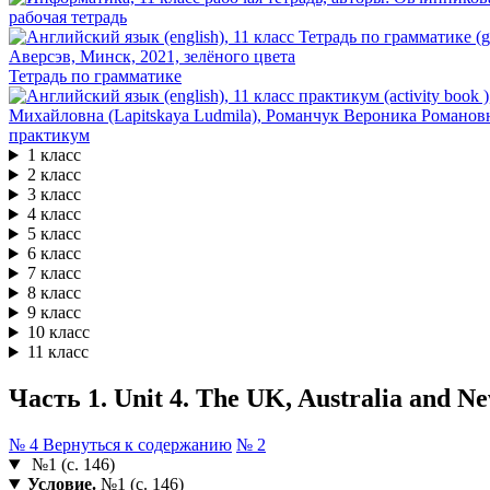
рабочая тетрадь
Тетрадь по грамматике
практикум
1 класс
2 класс
3 класс
4 класс
5 класс
6 класс
7 класс
8 класс
9 класс
10 класс
11 класс
Часть 1. Unit 4. The UK, Australia and N
№ 4
Вернуться к содержанию
№ 2
№1 (с. 146)
Условие.
№1 (с. 146)