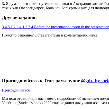
3.
Я думаю, что такие путешественники в Австралии хотели бы
таких как Оверленд-трек, Большой Барьерный риф для подводн
Другие задания:
3
4
5
1
2
3
4
1
2
3
4
Before the presentation lesson
In the presentatio
Помогло решение? Оставьте
отзыв
в комментариях ниже.
Присоединяйтесь к Телеграм-группе
@gdz_by_bel
Присоединиться
Мы подготовили для вас ответ c подробным объяснением домаш
Учебник (Student's book) 2022 года издания для учащихся школ 