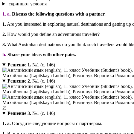
скриншот условия
1. a.
Discuss the following questions with a partner.
1.
Are you interested in exploring natural destinations and getting up 
2.
How would you define an adventurous traveller?
3.
What Australian destinations do you think such travellers would like
b.
Share your ideas with other pairs.
Решение 1.
№1 (с. 146)
Решение 2.
№1 (с. 146)
Решение 3.
№1 (с. 146)
1. a.
Обсудите следующие вопросы с партнером.
1.
Вам интересно исследовать природные достопримечательност