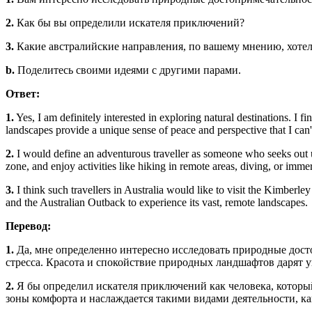
2.
Как бы вы определили искателя приключений?
3.
Какие австралийские направления, по вашему мнению, хотел
b.
Поделитесь своими идеями с другими парами.
Ответ:
1.
Yes, I am definitely interested in exploring natural destinations. I f
landscapes provide a unique sense of peace and perspective that I can't 
2.
I would define an adventurous traveller as someone who seeks out un
zone, and enjoy activities like hiking in remote areas, diving, or immer
3.
I think such travellers in Australia would like to visit the Kimberley
and the Australian Outback to experience its vast, remote landscapes.
Перевод:
1.
Да, мне определенно интересно исследовать природные досто
стресса. Красота и спокойствие природных ландшафтов дарят у
2.
Я бы определил искателя приключений как человека, который
зоны комфорта и наслаждается такими видами деятельности, к