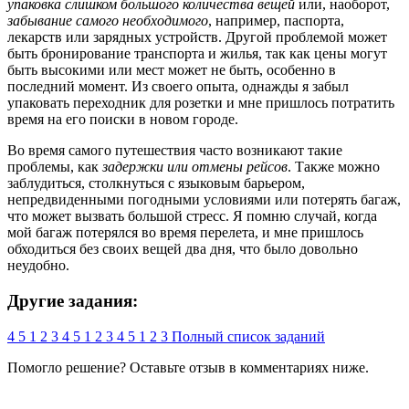
упаковка слишком большого количества вещей
или, наоборот,
забывание самого необходимого
, например, паспорта,
лекарств или зарядных устройств. Другой проблемой может
быть бронирование транспорта и жилья, так как цены могут
быть высокими или мест может не быть, особенно в
последний момент. Из своего опыта, однажды я забыл
упаковать переходник для розетки и мне пришлось потратить
время на его поиски в новом городе.
Во время самого путешествия часто возникают такие
проблемы, как
задержки или отмены рейсов
. Также можно
заблудиться, столкнуться с языковым барьером,
непредвиденными погодными условиями или потерять багаж,
что может вызвать большой стресс. Я помню случай, когда
мой багаж потерялся во время перелета, и мне пришлось
обходиться без своих вещей два дня, что было довольно
неудобно.
Другие задания:
4
5
1
2
3
4
5
1
2
3
4
5
1
2
3
Полный список заданий
Помогло решение? Оставьте
отзыв
в комментариях ниже.