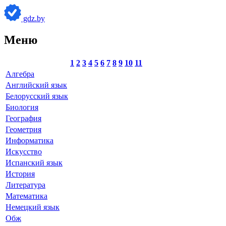
gdz.by
Меню
1
2
3
4
5
6
7
8
9
10
11
Алгебра
Английский язык
Белорусский язык
Биология
География
Геометрия
Информатика
Искусство
Испанский язык
История
Литература
Математика
Немецкий язык
Обж