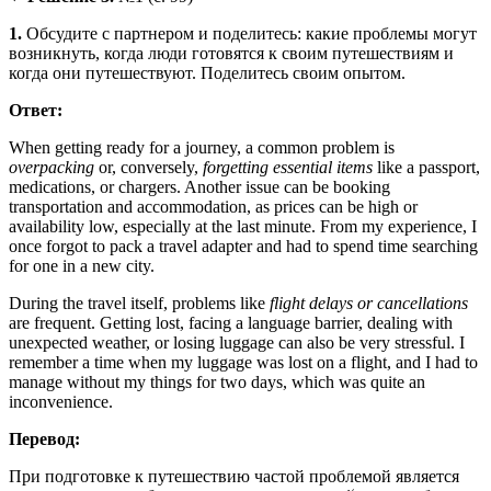
1.
Обсудите с партнером и поделитесь: какие проблемы могут
возникнуть, когда люди готовятся к своим путешествиям и
когда они путешествуют. Поделитесь своим опытом.
Ответ:
When getting ready for a journey, a common problem is
overpacking
or, conversely,
forgetting essential items
like a passport,
medications, or chargers. Another issue can be booking
transportation and accommodation, as prices can be high or
availability low, especially at the last minute. From my experience, I
once forgot to pack a travel adapter and had to spend time searching
for one in a new city.
During the travel itself, problems like
flight delays or cancellations
are frequent. Getting lost, facing a language barrier, dealing with
unexpected weather, or losing luggage can also be very stressful. I
remember a time when my luggage was lost on a flight, and I had to
manage without my things for two days, which was quite an
inconvenience.
Перевод:
При подготовке к путешествию частой проблемой является