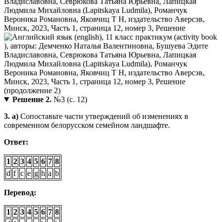
Решение 2.
№3 (с. 12)
3. a)
Сопоставьте части утверждений об изменениях в
современном белорусском семейном ландшафте.
Ответ:
1
2
3
4
5
6
7
8
d
f
c
e
g
h
a
b
Перевод:
1
2
3
4
5
6
7
8