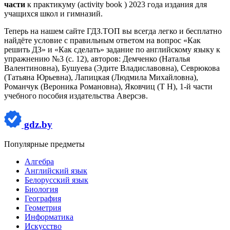
части
к практикуму (activity book ) 2023 года издания для
учащихся школ и гимназий.
Теперь на нашем сайте ГДЗ.ТОП вы всегда легко и бесплатно
найдёте условие с правильным ответом на вопрос «Как
решить ДЗ» и «Как сделать» задание по английскому языку к
упражнению №3 (с. 12), авторов: Демченко (Наталья
Валентиновна), Бушуева (Эдите Владиславовна), Севрюкова
(Татьяна Юрьевна), Лапицкая (Людмила Михайловна),
Романчук (Вероника Романовна), Яковчиц (Т Н), 1-й части
учебного пособия издательства Аверсэв.
gdz.by
Популярные предметы
Алгебра
Английский язык
Белорусский язык
Биология
География
Геометрия
Информатика
Искусство