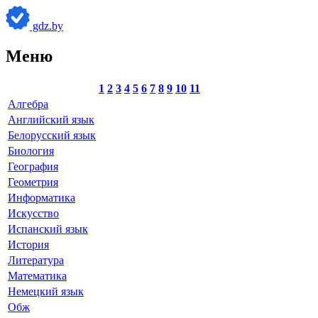
gdz.by
Меню
1
2
3
4
5
6
7
8
9
10
11
Алгебра
Английский язык
Белорусский язык
Биология
География
Геометрия
Информатика
Искусство
Испанский язык
История
Литература
Математика
Немецкий язык
Обж