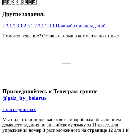
d
f
c
e
g
h
a
b
Другие задания:
2
3
1
2
3
1
2
3
1
2
3
1
2
3
1
Полный список заданий
Помогло решение? Оставьте
отзыв
в комментариях ниже.
Присоединяйтесь к Телеграм-группе
@gdz_by_belarus
Присоединиться
Мы подготовили для вас ответ c подробным объяснением
домашего задания по английскому языку за 11 класс, для
упражнения
номер 3
расположенного на
странице 12
для
1-й