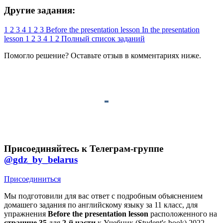
Другие задания:
1
2
3
4
1
2
3
Before the presentation lesson
In the presentation
lesson
1
2
3
4
1
2
Полный список заданий
Помогло решение? Оставьте
отзыв
в комментариях ниже.
Присоединяйтесь к Телеграм-группе
@gdz_by_belarus
Присоединиться
Мы подготовили для вас ответ c подробным объяснением
домашего задания по английскому языку за 11 класс, для
упражнения
Before the presentation lesson
расположенного на
странице 35
для
2-й части
к Учебник (Student's book) 2022