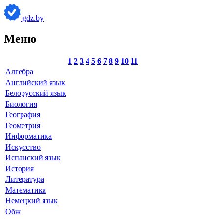
gdz.by
Меню
1
2
3
4
5
6
7
8
9
10
11
Алгебра
Английский язык
Белорусский язык
Биология
География
Геометрия
Информатика
Искусство
Испанский язык
История
Литература
Математика
Немецкий язык
Обж