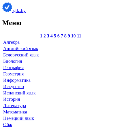
gdz.by
Меню
1
2
3
4
5
6
7
8
9
10
11
Алгебра
Английский язык
Белорусский язык
Биология
География
Геометрия
Информатика
Искусство
Испанский язык
История
Литература
Математика
Немецкий язык
Обж