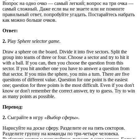
Вопрос на одно очко — самый легкий; вопрос на три очка —
самый сложный. Даже если вы не знаете или не помните
правильный ответ, попробуйте угадать. Постарайтесь набрать
как можно больше очков.
Ответ:
2.
Play
Sphere selector game
.
Draw a sphere on the board. Divide it into five sectors. Split the
group into teams of three or four. Choose a sector and try to hit it
with a ball. If you can, then you choose the question from this
sector. If you hit another one you have to answer a question from
that sector. If you miss the sphere, you miss a turn. There are five
questions of different value. Question for one point is the easiest
one; question for three points is the most difficult. Even if you don't
know or don't remember the correct answer, try to guess. Try to win
as many points as possible.
Перевод:
2.
Сыграйте в игру
«Выбор сферы»
.
Нарисуйте на доске сферу. Разделите ее на пять секторов.
Разделите группу на команды по три-четыре человека.