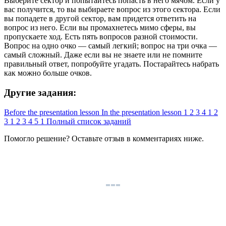
Выберите сектор и попытайтесь попасть в него мячом. Если у
вас получится, то вы выбираете вопрос из этого сектора. Если
вы попадете в другой сектор, вам придется ответить на
вопрос из него. Если вы промахнетесь мимо сферы, вы
пропускаете ход. Есть пять вопросов разной стоимости.
Вопрос на одно очко — самый легкий; вопрос на три очка —
самый сложный. Даже если вы не знаете или не помните
правильный ответ, попробуйте угадать. Постарайтесь набрать
как можно больше очков.
Другие задания:
Before the presentation lesson
In the presentation lesson
1
2
3
4
1
2
3
1
2
3
4
5
1
Полный список заданий
Помогло решение? Оставьте
отзыв
в комментариях ниже.