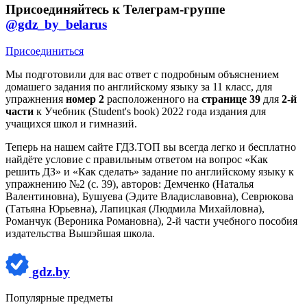
Присоединяйтесь к Телеграм-группе
@gdz_by_belarus
Присоединиться
Мы подготовили для вас ответ c подробным объяснением
домашего задания по английскому языку за 11 класс, для
упражнения
номер 2
расположенного на
странице 39
для
2-й
части
к Учебник (Student's book) 2022 года издания для
учащихся школ и гимназий.
Теперь на нашем сайте ГДЗ.ТОП вы всегда легко и бесплатно
найдёте условие с правильным ответом на вопрос «Как
решить ДЗ» и «Как сделать» задание по английскому языку к
упражнению №2 (с. 39), авторов: Демченко (Наталья
Валентиновна), Бушуева (Эдите Владиславовна), Севрюкова
(Татьяна Юрьевна), Лапицкая (Людмила Михайловна),
Романчук (Вероника Романовна), 2-й части учебного пособия
издательства Вышэйшая школа.
gdz.by
Популярные предметы