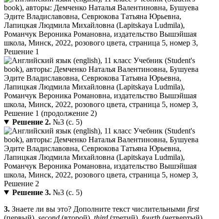
Решение 2.
№3 (с. 5)
Решение 3.
№3 (с. 5)
3.
Знаете ли вы это? Дополните текст числительными
first
(первый),
second
(второй),
third
(третий),
fourth
(четвертый).