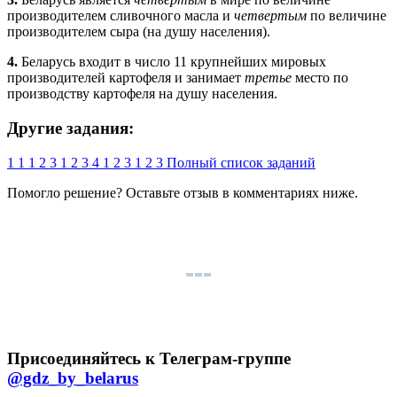
производителем сливочного масла и
четвертым
по величине
производителем сыра (на душу населения).
4.
Беларусь входит в число 11 крупнейших мировых
производителей картофеля и занимает
третье
место по
производству картофеля на душу населения.
Другие задания:
1
1
1
2
3
1
2
3
4
1
2
3
1
2
3
Полный список заданий
Помогло решение? Оставьте
отзыв
в комментариях ниже.
Присоединяйтесь к Телеграм-группе
@gdz_by_belarus