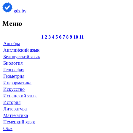
gdz.by
Меню
1
2
3
4
5
6
7
8
9
10
11
Алгебра
Английский язык
Белорусский язык
Биология
География
Геометрия
Информатика
Искусство
Испанский язык
История
Литература
Математика
Немецкий язык
Обж