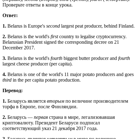
Проверьте ответы в конце урока.
Ответ:
1.
Belarus is Europe's
second
largest peat producer, behind Finland.
2.
Belarus is the world's
first
country to legalise cryptocurrency.
Belarusian President signed the corresponding decree on 21
December 2017.
3.
Belarus is the world's
fourth
biggest butter producer and
fourth
largest cheese producer (per capita).
4.
Belarus is one of the world's 11 major potato producers and goes
third
in the per capita potato production.
Перевод:
1.
Беларусь является
вторым
по величине производителем
торфа в Европе, после Финляндии.
2.
Беларусь —
первая
страна в мире, легализовавшая
криптовалюту. Президент Беларуси подписал
соответствующий указ 21 декабря 2017 года.
3.
Беларусь является
четвертым
в мире по величине