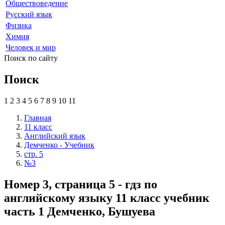
Обществоведение
Русский язык
Физика
Химия
Человек и мир
Поиск по сайту
Поиск
1
2
3
4
5
6
7
8
9
10
11
Главная
11 класс
Английский язык
Демченко - Учебник
стр. 5
№3
Номер 3, страница 5 - гдз по
английскому языку 11 класс учебник
часть 1 Демченко, Бушуева