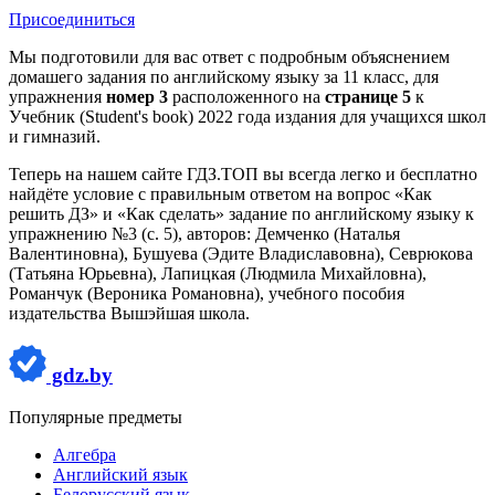
Присоединиться
Мы подготовили для вас ответ c подробным объяснением
домашего задания по английскому языку за 11 класс, для
упражнения
номер 3
расположенного на
странице 5
к
Учебник (Student's book) 2022 года издания для учащихся школ
и гимназий.
Теперь на нашем сайте ГДЗ.ТОП вы всегда легко и бесплатно
найдёте условие с правильным ответом на вопрос «Как
решить ДЗ» и «Как сделать» задание по английскому языку к
упражнению №3 (с. 5), авторов: Демченко (Наталья
Валентиновна), Бушуева (Эдите Владиславовна), Севрюкова
(Татьяна Юрьевна), Лапицкая (Людмила Михайловна),
Романчук (Вероника Романовна), учебного пособия
издательства Вышэйшая школа.
gdz.by
Популярные предметы
Алгебра
Английский язык
Белорусский язык