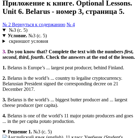
Приложение к книге. Optional Lessons.
Unit 6. Belarus - номер 3, страница 5.
№ 2
Вернуться к содержанию
№ 4
№3 (с. 5)
Условие.
№3 (с. 5)
скриншот условия
3.
Do you know that? Complete the text with the numbers
first
,
second
,
third
,
fourth
. Check the answers at the end of the lesson.
1.
Belarus is Europe’s ... largest peat producer, behind Finland.
2.
Belarus is the world’s ... country to legalise cryptocurrency.
Belarusian President signed the corresponding decree on 21
December 2017.
3.
Belarus is the world’s ... biggest butter producer and ... largest
cheese producer (per capita).
4.
Belarus is one of the world’s 11 major potato producers and goes
... in the per capita potato production.
Решение 1.
№3 (с. 5)